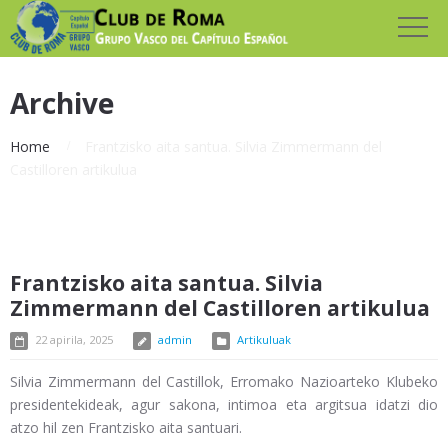
Archive
Home
Frantzisko aita santua. Silvia Zimmermann del
Castilloren artikulua
Frantzisko aita santua. Silvia
Zimmermann del Castilloren artikulua
22 apirila, 2025
admin
Artikuluak
Silvia Zimmermann del Castillok, Erromako Nazioarteko Klubeko
presidentekideak, agur sakona, intimoa eta argitsua idatzi dio
atzo hil zen Frantzisko aita santuari.