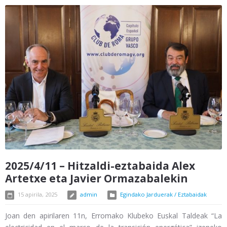
2025/4/11 – Hitzaldi-eztabaida Alex
Artetxe eta Javier Ormazabalekin
15 apirila, 2025
admin
Egindako Jarduerak / Eztabaidak
Joan den apirilaren 11n, Erromako Klubeko Euskal Taldeak “La