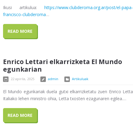
Ikusi artikulua:
https://www.clubderoma.org.ar/post/el-papa-
francisco-clubderoma
…
READ MORE
Enrico Lettari elkarrizketa El Mundo
egunkarian
22 apirila, 2025
admin
Artikuluak
El Mundo egunkariak duela gutxi elkarrizketatu zuen Enrico Letta
Italiako lehen ministro ohia, Letta txosten ezagunaren egilea.…
READ MORE