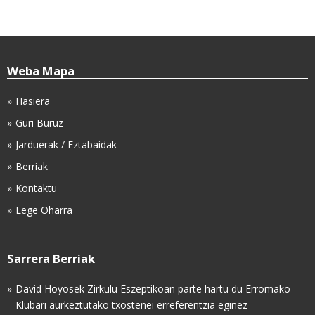
Weba Mapa
Hasiera
Guri Buruz
Jarduerak / Eztabaidak
Berriak
Kontaktu
Lege Oharra
Sarrera Berriak
David Hoyosek Zirkulu Eszeptikoan parte hartu du Erromako
Klubari aurkeztutako txostenei erreferentzia eginez