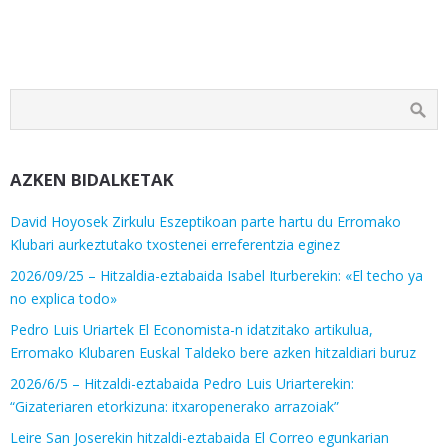
AZKEN BIDALKETAK
David Hoyosek Zirkulu Eszeptikoan parte hartu du Erromako
Klubari aurkeztutako txostenei erreferentzia eginez
2026/09/25 – Hitzaldia-eztabaida Isabel Iturberekin: «El techo ya
no explica todo»
Pedro Luis Uriartek El Economista-n idatzitako artikulua,
Erromako Klubaren Euskal Taldeko bere azken hitzaldiari buruz
2026/6/5 – Hitzaldi-eztabaida Pedro Luis Uriarterekin:
“Gizateriaren etorkizuna: itxaropenerako arrazoiak”
Leire San Joserekin hitzaldi-eztabaida El Correo egunkarian