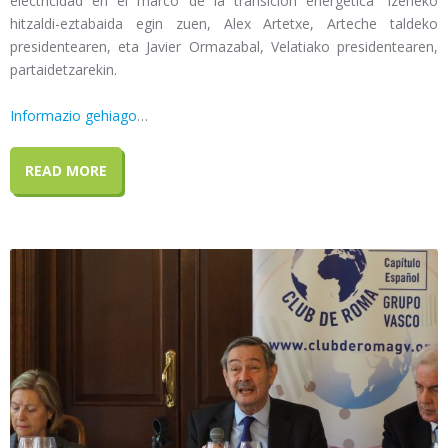
electricidad en el marco de la transición energética” izeneko
hitzaldi-eztabaida egin zuen, Alex Artetxe, Arteche taldeko
presidentearen, eta Javier Ormazabal, Velatiako presidentearen,
partaidetzarekin.
Informazio gehiago
…
READ MORE