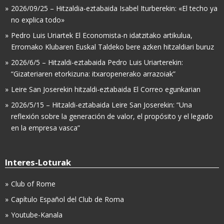
2026/09/25 – Hitzaldia-eztabaida Isabel Iturberekin: «El techo ya
no explica todo»
Pedro Luis Uriartek El Economista-n idatzitako artikulua,
Erromako Klubaren Euskal Taldeko bere azken hitzaldiari buruz
2026/6/5 – Hitzaldi-eztabaida Pedro Luis Uriarterekin:
“Gizateriaren etorkizuna: itxaropenerako arrazoiak”
Leire San Joserekin hitzaldi-eztabaida El Correo egunkarian
2026/5/15 – Hitzaldi-eztabaida Leire San Joserekin: “Una
reflexión sobre la generación de valor, el propósito y el legado
en la empresa vasca”
Interes-Loturak
Club of Rome
Capítulo Español del Club de Roma
Youtube-Kanala