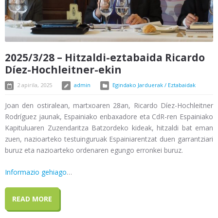
2025/3/28 – Hitzaldi-eztabaida Ricardo
Díez-Hochleitner-ekin
2 apirila, 2025
admin
Egindako Jarduerak / Eztabaidak
Joan den ostiralean, martxoaren 28an, Ricardo Díez-Hochleitner
Rodríguez jaunak, Espainiako enbaxadore eta CdR-ren Espainiako
Kapituluaren Zuzendaritza Batzordeko kideak, hitzaldi bat eman
zuen, nazioarteko testuinguruak Espainiarentzat duen garrantziari
buruz eta nazioarteko ordenaren egungo erronkei buruz.
Informazio gehiago
…
READ MORE