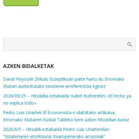
AZKEN BIDALKETAK
David Hoyosek Zirkulu Eszeptikoan parte hartu du Erromako
Klubari aurkeztutako txostenei erreferentzia eginez
2026/09/25 – Hitzaldia-eztabaida Isabel Iturberekin: «El techo ya
no explica todo»
Pedro Luis Uriartek El Economista-n idatzitako artikulua,
Erromako Klubaren Euskal Taldeko bere azken hitzaldiari buruz
2026/6/5 – Hitzaldi-eztabaida Pedro Luis Uriarterekin:
“Gizateriaren etorkizuna: itxaropenerako arrazoiak”