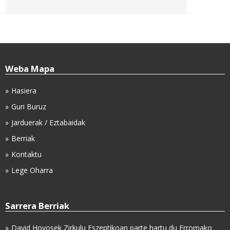
Weba Mapa
Hasiera
Guri Buruz
Jarduerak / Eztabaidak
Berriak
Kontaktu
Lege Oharra
Sarrera Berriak
David Hoyosek Zirkulu Eszeptikoan parte hartu du Erromako