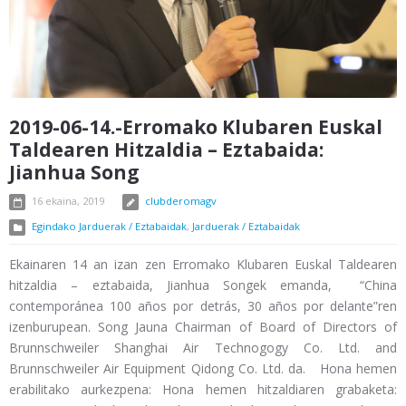
2019-06-14.-Erromako Klubaren Euskal
Taldearen Hitzaldia – Eztabaida:
Jianhua Song
16 ekaina, 2019
clubderomagv
Egindako Jarduerak / Eztabaidak
,
Jarduerak / Eztabaidak
Ekainaren 14 an izan zen Erromako Klubaren Euskal Taldearen
hitzaldia – eztabaida, Jianhua Songek emanda, “China
contemporánea 100 años por detrás, 30 años por delante”ren
izenburupean. Song Jauna Chairman of Board of Directors of
Brunnschweiler Shanghai Air Technogogy Co. Ltd. and
Brunnschweiler Air Equipment Qidong Co. Ltd. da. Hona hemen
erabilitako aurkezpena: Hona hemen hitzaldiaren grabaketa: