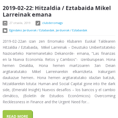
2019-02-22: Hitzaldia / Eztabaida Mikel
Larreinak emana
27 otsaila, 2019
clubderomagv
Egindako Jarduerak / Eztabaidak
,
Jarduerak / Eztabaidak
2019-02-22an izan zen Erromako Klubaren Euskal Taldearen
Hitzaldia / Eztabaida, Mikel Larreinak – Deustuko Unibertsitateko
Nazioarteko Harremanetako Dekanorde- emana, “Las finanzas
en la Nueva Economía. Retos y Cambios”- izenburupean. Hona
hemen Deialdia, Hona hemen martzoaren 3an Deian
argitaratutako Mikel Larreinarekin elkarrizketa. Irakurgarri
daukazue hemen.. Hona hemen argitaratutako idazlan batzuk,
hitzaldiarekin lotuta: Human and Social Capital gone into the dark
side, (Emerald Insight) Nuevos desafíos – los bancos y el cambio
climático, (Boletín de Estudios Económicos) Overcoming
Recklessness in Finance and the Urgent Need for…
READ MORE