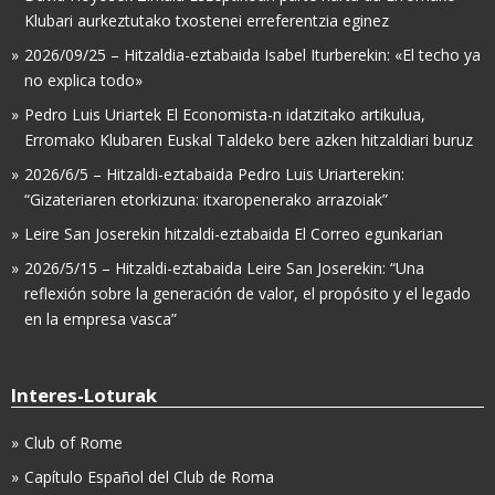
Klubari aurkeztutako txostenei erreferentzia eginez
2026/09/25 – Hitzaldia-eztabaida Isabel Iturberekin: «El techo ya
no explica todo»
Pedro Luis Uriartek El Economista-n idatzitako artikulua,
Erromako Klubaren Euskal Taldeko bere azken hitzaldiari buruz
2026/6/5 – Hitzaldi-eztabaida Pedro Luis Uriarterekin:
“Gizateriaren etorkizuna: itxaropenerako arrazoiak”
Leire San Joserekin hitzaldi-eztabaida El Correo egunkarian
2026/5/15 – Hitzaldi-eztabaida Leire San Joserekin: “Una
reflexión sobre la generación de valor, el propósito y el legado
en la empresa vasca”
Interes-Loturak
Club of Rome
Capítulo Español del Club de Roma