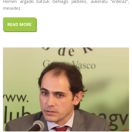
Hemen argazki batzuk Gehiago jakiteko, aukeratu “erderaz”,
mesedez
READ MORE