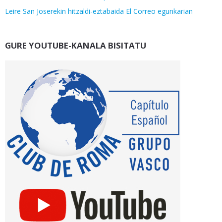
Leire San Joserekin hitzaldi-eztabaida El Correo egunkarian
GURE YOUTUBE-KANALA BISITATU