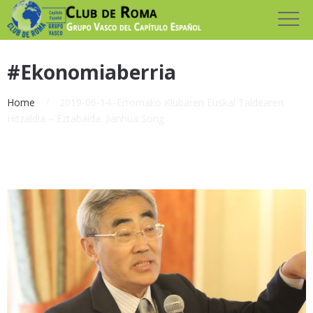
#Ekonomiaberria
Home
2019-06-14.-Erromako Klubaren Euskal Taldearen
Hitzaldia – Eztabaida: Jianhua Song