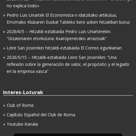
no explica todo»
Pedro Luis Uriartek El Economista-n idatzitako artikulua,
Erromako Klubaren Euskal Taldeko bere azken hitzaldiari buruz
2026/6/5 – Hitzaldi-eztabaida Pedro Luis Uriarterekin:
“Gizateriaren etorkizuna: itxaropenerako arrazoiak”
Leire San Joserekin hitzaldi-eztabaida El Correo egunkarian
2026/5/15 – Hitzaldi-eztabaida Leire San Joserekin: “Una
reflexión sobre la generación de valor, el propósito y el legado
en la empresa vasca”
Interes-Loturak
Club of Rome
Capítulo Español del Club de Roma
Youtube-Kanala