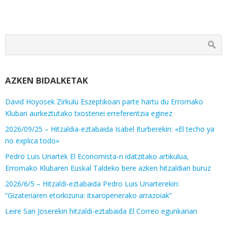
AZKEN BIDALKETAK
David Hoyosek Zirkulu Eszeptikoan parte hartu du Erromako
Klubari aurkeztutako txostenei erreferentzia eginez
2026/09/25 – Hitzaldia-eztabaida Isabel Iturberekin: «El techo ya
no explica todo»
Pedro Luis Uriartek El Economista-n idatzitako artikulua,
Erromako Klubaren Euskal Taldeko bere azken hitzaldiari buruz
2026/6/5 – Hitzaldi-eztabaida Pedro Luis Uriarterekin:
“Gizateriaren etorkizuna: itxaropenerako arrazoiak”
Leire San Joserekin hitzaldi-eztabaida El Correo egunkarian