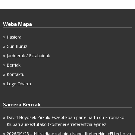
Weba Mapa
Hasiera
Guri Buruz
Jarduerak / Eztabaidak
Berriak
Kontaktu
Lege Oharra
Sarrera Berriak
David Hoyosek Zirkulu Eszeptikoan parte hartu du Erromako
Klubari aurkeztutako txostenei erreferentzia eginez
2026/09/25 – Hitzaldia-eztabaida Isabel Iturberekin: «El techo ya