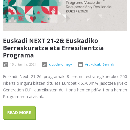
Euskadi NEXT 21-26: Euskadiko
Berreskuratze eta Erresilientzia
Programa
15 urtarrila, 2021
clubderomagv
Artikuluak
,
Berriak
Euskadi Next 21-26 programak 8 eremu estrategikoetako 200
inbertsio inguru biltzen ditu eta Europatik 5.700m/€ jasotzea (Next
Generation EU) aurreikusten du. Hona hemen pdf-a Hona hemen
Programaren atzikiak.
READ MORE