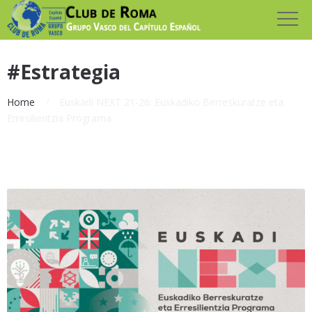
#Estrategia
Home
Euskadi NEXT 21-26: Euskadiko Berreskuratze eta
Erresilientzia Programa