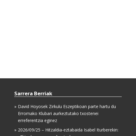
Sarrera Berriak
David Hoyosek Zirkulu Eszeptikoan parte hartu du
Erromako Klubari aurkeztutako txostenei
erreferentzia eginez
2026/09/25 – Hitzaldia-eztabaida Isabel Iturberekin: