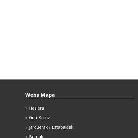
Weba Mapa
Hasiera
Guri Buruz
Jarduerak / Eztabaidak
Berriak