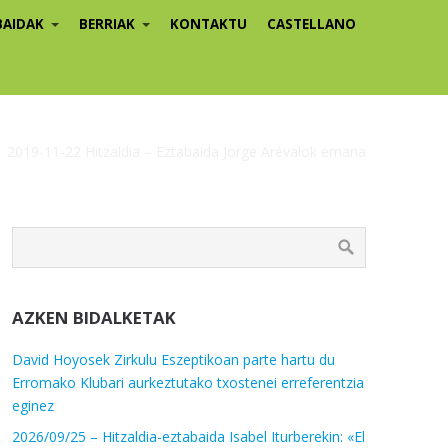
BAIDAK
BERRIAK
KONTAKTU
CASTELLANO
2019-11-22 Hitzaldia – Eztabaida Jorge Arévalok emana
AZKEN BIDALKETAK
David Hoyosek Zirkulu Eszeptikoan parte hartu du
Erromako Klubari aurkeztutako txostenei erreferentzia
eginez
2026/09/25 – Hitzaldia-eztabaida Isabel Iturberekin: «El