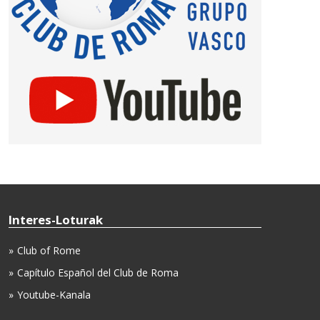
Interes-Loturak
Club of Rome
Capítulo Español del Club de Roma
Youtube-Kanala