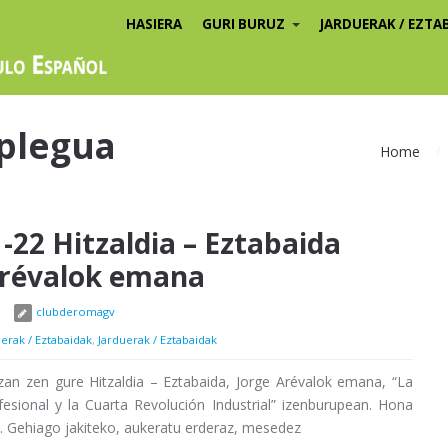
HASIERA
GURI BURUZ
JARDUERAK / EZTA
plegua
Home
-22 Hitzaldia – Eztabaida
Arévalok emana
clubderomagv
erak / Eztabaidak
,
Jarduerak / Eztabaidak
zan zen gure Hitzaldia – Eztabaida, Jorge Arévalok emana, “La
esional y la Cuarta Revolución Industrial” izenburupean. Hona
. Gehiago jakiteko, aukeratu erderaz, mesedez