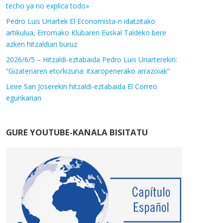
techo ya no explica todo»
Pedro Luis Uriartek El Economista-n idatzitako
artikulua, Erromako Klubaren Euskal Taldeko bere
azken hitzaldiari buruz
2026/6/5 – Hitzaldi-eztabaida Pedro Luis Uriarterekin:
“Gizateriaren etorkizuna: itxaropenerako arrazoiak”
Leire San Joserekin hitzaldi-eztabaida El Correo
egunkarian
GURE YOUTUBE-KANALA BISITATU