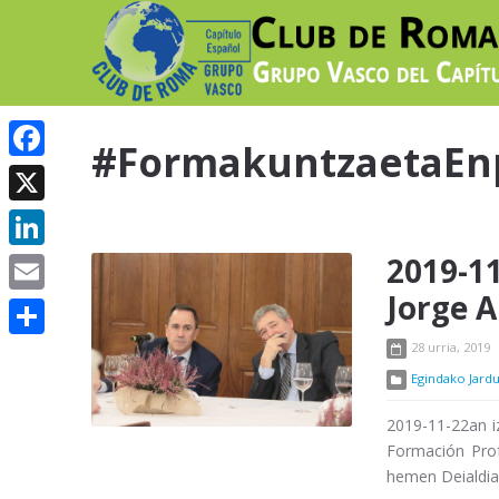
#FormakuntzaetaEn
Facebook
X
2019-11
LinkedIn
Jorge 
Email
28 urria, 2019
Share
Egindako Jardu
2019-11-22an i
Formación Prof
hemen Deialdia