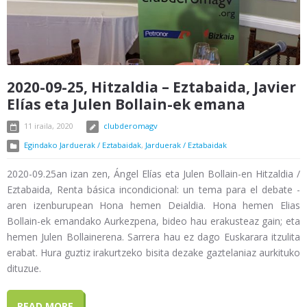
2020-09-25, Hitzaldia – Eztabaida, Javier
Elías eta Julen Bollain-ek emana
11 iraila, 2020
clubderomagv
Egindako Jarduerak / Eztabaidak
,
Jarduerak / Eztabaidak
2020-09.25an izan zen, Ángel Elías eta Julen Bollain-en Hitzaldia /
Eztabaida, Renta básica incondicional: un tema para el debate -
aren izenburupean Hona hemen Deialdia. Hona hemen Elias
Bollain-ek emandako Aurkezpena, bideo hau erakusteaz gain; eta
hemen Julen Bollainerena. Sarrera hau ez dago Euskarara itzulita
erabat. Hura guztiz irakurtzeko bisita dezake gaztelaniaz aurkituko
dituzue.
READ MORE