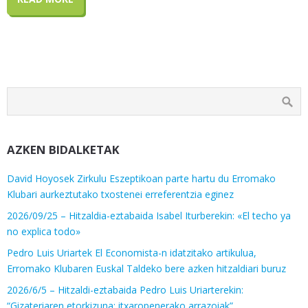
AZKEN BIDALKETAK
David Hoyosek Zirkulu Eszeptikoan parte hartu du Erromako
Klubari aurkeztutako txostenei erreferentzia eginez
2026/09/25 – Hitzaldia-eztabaida Isabel Iturberekin: «El techo ya
no explica todo»
Pedro Luis Uriartek El Economista-n idatzitako artikulua,
Erromako Klubaren Euskal Taldeko bere azken hitzaldiari buruz
2026/6/5 – Hitzaldi-eztabaida Pedro Luis Uriarterekin:
“Gizateriaren etorkizuna: itxaropenerako arrazoiak”