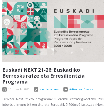
Euskadi NEXT 21-26: Euskadiko
Berreskuratze eta Erresilientzia
Programa
15 urtarrila, 2021
clubderomagv
Artikuluak
,
Berriak
Euskadi Next 21-26 programak 8 eremu estrategikoetako 200
inbertsio inguru biltzen ditu eta Europatik 5.700m/€ jasotzea (Next