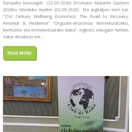
Europako buruzagiei (22-09-2020) Erromako Klubaren Gazteen
2020ko Munduko Kunbre (02-09-2020) Eta argitalpen berri bat:
“21st Century Wellbeing Economics: The Road to Recovery,
Renewal & Resilience” “Ongizate-ekonomia: Berreskuratzeko,
berritzeko eta erresilientziarako bidea”, inglesez eskugarri hemen.
Irakur dezakezu ere…
READ MORE