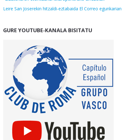
Leire San Joserekin hitzaldi-eztabaida El Correo egunkarian
GURE YOUTUBE-KANALA BISITATU