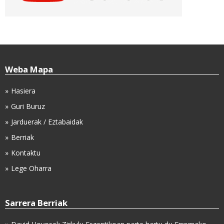
Weba Mapa
Hasiera
Guri Buruz
Jarduerak / Eztabaidak
Berriak
Kontaktu
Lege Oharra
Sarrera Berriak