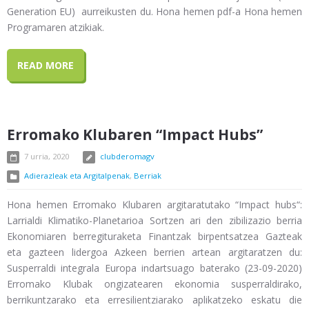
Generation EU) aurreikusten du. Hona hemen pdf-a Hona hemen
Programaren atzikiak.
READ MORE
Erromako Klubaren “Impact Hubs”
7 urria, 2020
clubderomagv
Adierazleak eta Argitalpenak
,
Berriak
Hona hemen Erromako Klubaren argitaratutako “Impact hubs“:
Larrialdi Klimatiko-Planetarioa Sortzen ari den zibilizazio berria
Ekonomiaren berregituraketa Finantzak birpentsatzea Gazteak
eta gazteen lidergoa Azkeen berrien artean argitaratzen du:
Susperraldi integrala Europa indartsuago baterako (23-09-2020)
Erromako Klubak ongizatearen ekonomia susperraldirako,
berrikuntzarako eta erresilientziarako aplikatzeko eskatu die