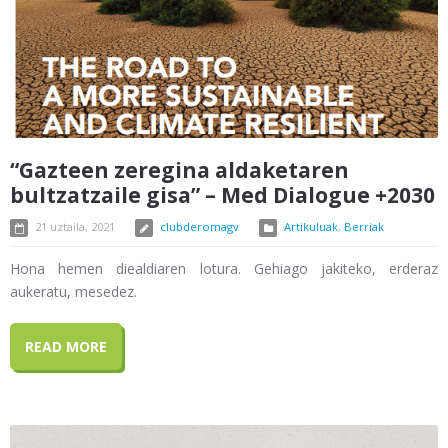
“Gazteen zeregina aldaketaren
bultzatzaile gisa” – Med Dialogue +2030
21 uztaila, 2021
clubderomagv
Artikuluak
,
Berriak
Hona hemen diealdiaren lotura. Gehiago jakiteko, erderaz
aukeratu, mesedez.
READ MORE