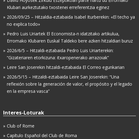
David Hoyosek Zirkulu Eszeptikoan parte hartu du Erromako
Klubari aurkeztutako txostenei erreferentzia eginez
2026/09/25 – Hitzaldia-eztabaida Isabel Iturberekin: «El techo ya
no explica todo»
Pedro Luis Uriartek El Economista-n idatzitako artikulua,
Erromako Klubaren Euskal Taldeko bere azken hitzaldiari buruz
2026/6/5 – Hitzaldi-eztabaida Pedro Luis Uriarterekin:
“Gizateriaren etorkizuna: itxaropenerako arrazoiak”
Leire San Joserekin hitzaldi-eztabaida El Correo egunkarian
2026/5/15 – Hitzaldi-eztabaida Leire San Joserekin: “Una
reflexión sobre la generación de valor, el propósito y el legado
en la empresa vasca”
Interes-Loturak
Club of Rome
Capítulo Español del Club de Roma