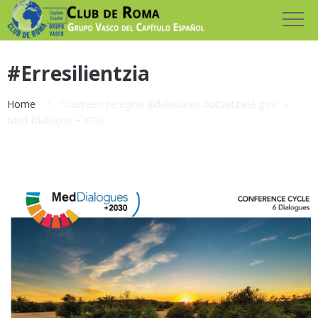
#Erresilientzia
Home
“Gazteen zeregina aldaketaren bultzatzaile gisa” –
Med Dialogue +2030