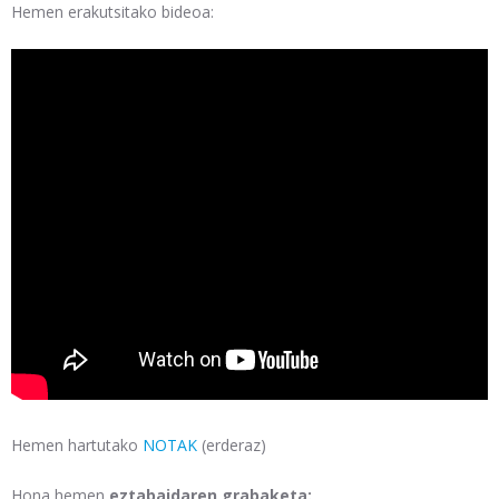
Hemen erakutsitako bideoa:
Hemen hartutako
NOTAK
(erderaz)
Hona hemen
eztabaidaren grabaketa: