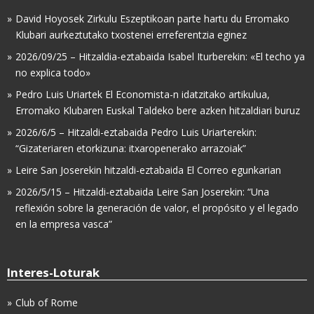
David Hoyosek Zirkulu Eszeptikoan parte hartu du Erromako
Klubari aurkeztutako txostenei erreferentzia eginez
2026/09/25 – Hitzaldia-eztabaida Isabel Iturberekin: «El techo ya
no explica todo»
Pedro Luis Uriartek El Economista-n idatzitako artikulua,
Erromako Klubaren Euskal Taldeko bere azken hitzaldiari buruz
2026/6/5 – Hitzaldi-eztabaida Pedro Luis Uriarterekin:
“Gizateriaren etorkizuna: itxaropenerako arrazoiak”
Leire San Joserekin hitzaldi-eztabaida El Correo egunkarian
2026/5/15 – Hitzaldi-eztabaida Leire San Joserekin: “Una
reflexión sobre la generación de valor, el propósito y el legado
en la empresa vasca”
Interes-Loturak
Club of Rome