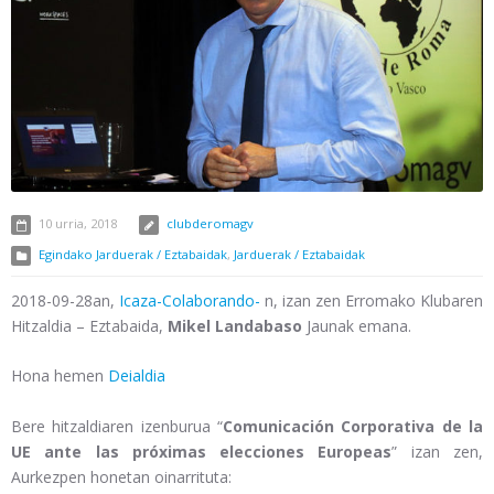
10 urria, 2018
clubderomagv
Egindako Jarduerak / Eztabaidak
,
Jarduerak / Eztabaidak
2018-09-28an,
Icaza-Colaborando-
n, izan zen Erromako Klubaren
Hitzaldia – Eztabaida,
Mikel Landabaso
Jaunak emana.
Hona hemen
Deialdia
Bere hitzaldiaren izenburua “
Comunicación Corporativa de la
UE ante las próximas elecciones Europeas
” izan zen,
Aurkezpen honetan oinarrituta: