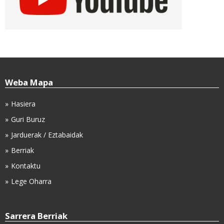
Weba Mapa
Hasiera
Guri Buruz
Jarduerak / Eztabaidak
Berriak
Kontaktu
Lege Oharra
Sarrera Berriak