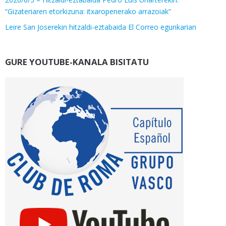
“Gizateriaren etorkizuna: itxaropenerako arrazoiak”
Leire San Joserekin hitzaldi-eztabaida El Correo egunkarian
GURE YOUTUBE-KANALA BISITATU