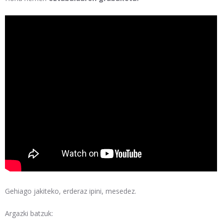
Gehiago jakiteko, erderaz ipini, mesedez.
Argazki batzuk: