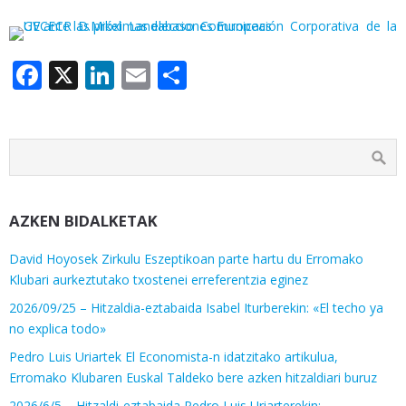
Facebook
X
LinkedIn
Email
Share
AZKEN BIDALKETAK
David Hoyosek Zirkulu Eszeptikoan parte hartu du Erromako
Klubari aurkeztutako txostenei erreferentzia eginez
2026/09/25 – Hitzaldia-eztabaida Isabel Iturberekin: «El techo ya
no explica todo»
Pedro Luis Uriartek El Economista-n idatzitako artikulua,
Erromako Klubaren Euskal Taldeko bere azken hitzaldiari buruz
2026/6/5 – Hitzaldi-eztabaida Pedro Luis Uriarterekin: