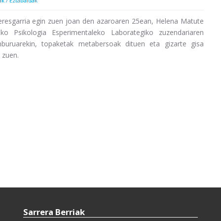
k / Eztabaidak
teresgarria egin zuen joan den azaroaren 25ean, Helena Matute
eko Psikologia Esperimentaleko Laborategiko zuzendariaren
zenburuarekin, topaketak metabersoak dituen eta gizarte gisa
 zuen.
Sarrera Berriak