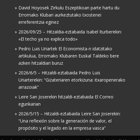
David Hoyosek Zirkulu Eszeptikoan parte hartu du
Erromako Klubari aurkeztutako txostenei
erreferentzia eginez
2026/09/25 – Hitzaldia-eztabaida Isabel Iturberekin:
«El techo ya no explica todo»
Pedro Luis Uriartek El Economista-n idatzitako
artikulua, Erromako Klubaren Euskal Taldeko bere
azken hitzaldiari buruz
2026/6/5 – Hitzaldi-eztabaida Pedro Luis
Uriarterekin: “Gizateriaren etorkizuna: itxaropenerako
arrazoiak”
Leire San Joserekin hitzaldi-eztabaida El Correo
egunkarian
2026/5/15 – Hitzaldi-eztabaida Leire San Joserekin:
“Una reflexión sobre la generación de valor, el
propósito y el legado en la empresa vasca”