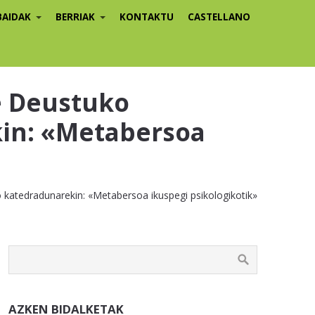
BAIDAK
BERRIAK
KONTAKTU
CASTELLANO
e Deustuko
kin: «Metabersoa
 katedradunarekin: «Metabersoa ikuspegi psikologikotik»
AZKEN BIDALKETAK