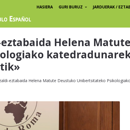
HASIERA
GURI BURUZ
JARDUERAK / EZTA
di-eztabaida Helena Matut
kologiako katedradunare
tik»
zaldi-eztabaida Helena Matute Deustuko Unibertsitateko Psikologiako