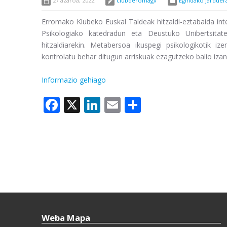
27 azaroa, 2022
clubderomagv
Egindako Jarduera
Erromako Klubeko Euskal Taldeak hitzaldi-eztabaida in
Psikologiako katedradun eta Deustuko Unibertsitat
hitzaldiarekin. Metabersoa ikuspegi psikologikotik i
kontrolatu behar ditugun arriskuak ezagutzeko balio izan
Informazio gehiago
Facebook
X
LinkedIn
Email
Share
Weba Mapa