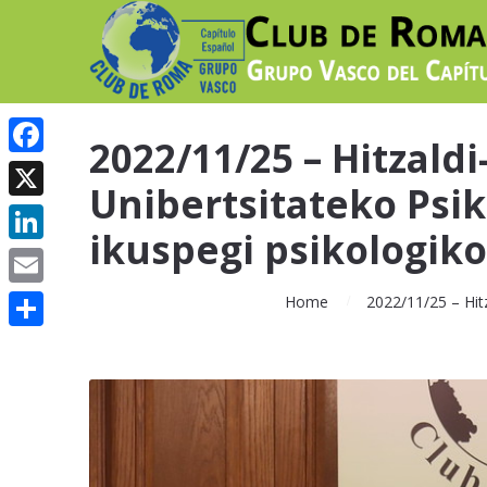
2022/11/25 – Hitzal
Facebook
Unibertsitateko Psi
X
ikuspegi psikologiko
LinkedIn
Email
Home
2022/11/25 – Hit
Share