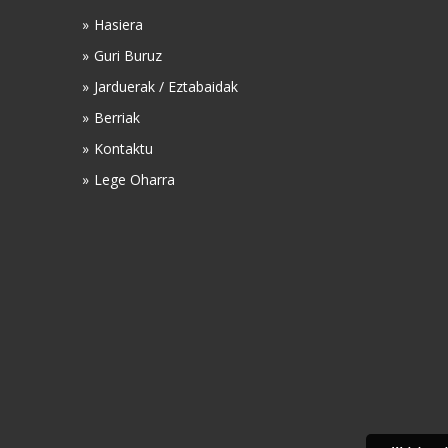
Hasiera
Guri Buruz
Jarduerak / Eztabaidak
Berriak
Kontaktu
Lege Oharra