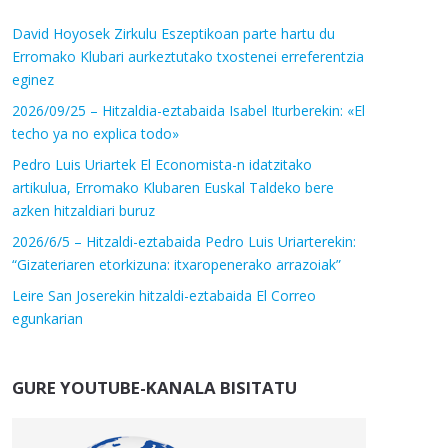
David Hoyosek Zirkulu Eszeptikoan parte hartu du
Erromako Klubari aurkeztutako txostenei erreferentzia
eginez
2026/09/25 – Hitzaldia-eztabaida Isabel Iturberekin: «El
techo ya no explica todo»
Pedro Luis Uriartek El Economista-n idatzitako
artikulua, Erromako Klubaren Euskal Taldeko bere
azken hitzaldiari buruz
2026/6/5 – Hitzaldi-eztabaida Pedro Luis Uriarterekin:
“Gizateriaren etorkizuna: itxaropenerako arrazoiak”
Leire San Joserekin hitzaldi-eztabaida El Correo
egunkarian
GURE YOUTUBE-KANALA BISITATU