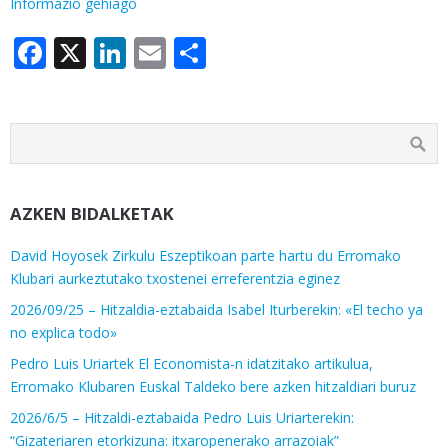
Informazio gehiago
Facebook
X
LinkedIn
Email
Share
AZKEN BIDALKETAK
David Hoyosek Zirkulu Eszeptikoan parte hartu du Erromako
Klubari aurkeztutako txostenei erreferentzia eginez
2026/09/25 – Hitzaldia-eztabaida Isabel Iturberekin: «El techo ya
no explica todo»
Pedro Luis Uriartek El Economista-n idatzitako artikulua,
Erromako Klubaren Euskal Taldeko bere azken hitzaldiari buruz
2026/6/5 – Hitzaldi-eztabaida Pedro Luis Uriarterekin:
“Gizateriaren etorkizuna: itxaropenerako arrazoiak”