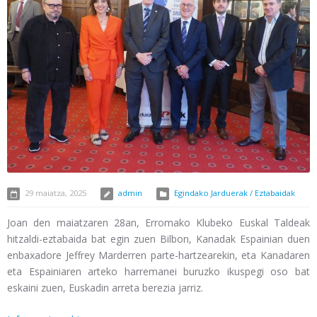
29 maiatza, 2025
admin
Egindako Jarduerak / Eztabaidak
Joan den maiatzaren 28an, Erromako Klubeko Euskal Taldeak
hitzaldi-eztabaida bat egin zuen Bilbon, Kanadak Espainian duen
enbaxadore Jeffrey Marderren parte-hartzearekin, eta Kanadaren
eta Espainiaren arteko harremanei buruzko ikuspegi oso bat
eskaini zuen, Euskadin arreta berezia jarriz.