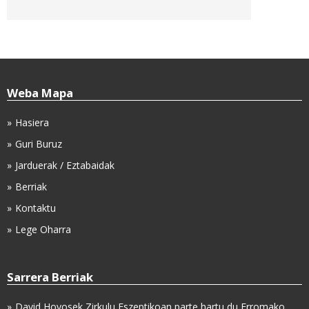
Weba Mapa
Hasiera
Guri Buruz
Jarduerak / Eztabaidak
Berriak
Kontaktu
Lege Oharra
Sarrera Berriak
David Hoyosek Zirkulu Eszeptikoan parte hartu du Erromako