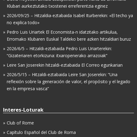
Klubari aurkeztutako txostenei erreferentzia eginez
2026/09/25 – Hitzaldia-eztabaida Isabel Iturberekin: «El techo ya
no explica todo»
Pedro Luis Uriartek El Economista-n idatzitako artikulua,
Erromako Klubaren Euskal Taldeko bere azken hitzaldiari buruz
2026/6/5 – Hitzaldi-eztabaida Pedro Luis Uriarterekin:
“Gizateriaren etorkizuna: itxaropenerako arrazoiak”
Leire San Joserekin hitzaldi-eztabaida El Correo egunkarian
2026/5/15 – Hitzaldi-eztabaida Leire San Joserekin: “Una
reflexión sobre la generación de valor, el propósito y el legado
en la empresa vasca”
Interes-Loturak
Club of Rome
Capítulo Español del Club de Roma