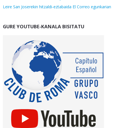
Leire San Joserekin hitzaldi-eztabaida El Correo egunkarian
GURE YOUTUBE-KANALA BISITATU