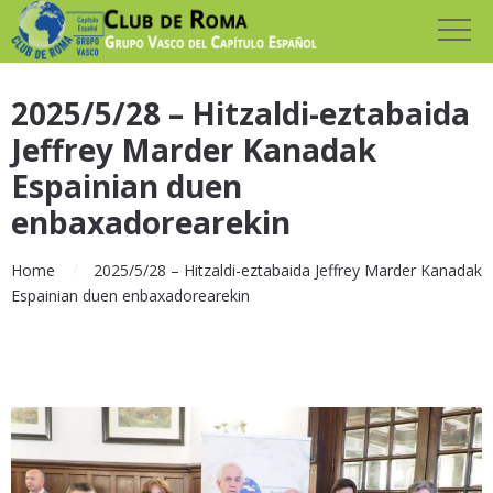
2025/5/28 – Hitzaldi-eztabaida
Jeffrey Marder Kanadak
Espainian duen
enbaxadorearekin
Home
2025/5/28 – Hitzaldi-eztabaida Jeffrey Marder Kanadak
Espainian duen enbaxadorearekin