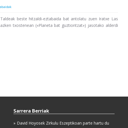
tabaidak
ldeak beste hitzaldi-eztabaida bat antolatu zuen Iratxe Las
azken txostenean («Planeta bat guztiontzat») jasotako alderdi
Sarrera Berriak
David Hoyosek Zirkulu Eszeptikoan parte hartu du