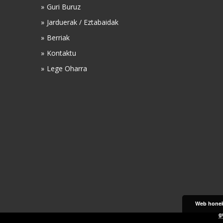
Guri Buruz
Jarduerak / Eztabaidak
Berriak
Kontaktu
Lege Oharra
Web honek 
g