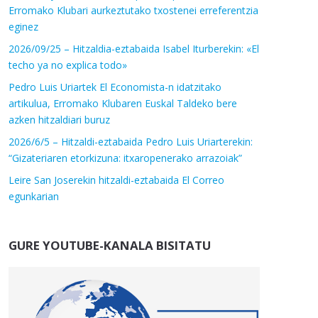
Erromako Klubari aurkeztutako txostenei erreferentzia
eginez
2026/09/25 – Hitzaldia-eztabaida Isabel Iturberekin: «El
techo ya no explica todo»
Pedro Luis Uriartek El Economista-n idatzitako
artikulua, Erromako Klubaren Euskal Taldeko bere
azken hitzaldiari buruz
2026/6/5 – Hitzaldi-eztabaida Pedro Luis Uriarterekin:
“Gizateriaren etorkizuna: itxaropenerako arrazoiak”
Leire San Joserekin hitzaldi-eztabaida El Correo
egunkarian
GURE YOUTUBE-KANALA BISITATU