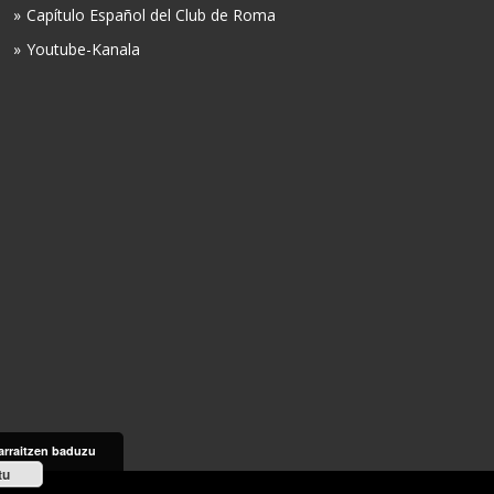
Capítulo Español del Club de Roma
Youtube-Kanala
arraitzen baduzu
tu