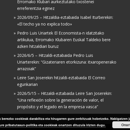
Erromako Klubari aurkeztutako txostenei
erreferentzia eginez
2026/09/25 – Hitzaldia-eztabaida Isabel Iturberekin:
«El techo ya no explica todo»
Pedro Luis Uriartek El Economista-n idatzitako
artikulua, Erromako Klubaren Euskal Taldeko bere
azken hitzaldiari buruz
2026/6/5 – Hitzaldi-eztabaida Pedro Luis
Uriarterekin: “Gizateriaren etorkizuna: itxaropenerako
arrazoiak”
Leire San Joserekin hitzaldi-eztabaida El Correo
egunkarian
2026/5/15 – Hitzaldi-eztabaida Leire San Joserekin:
“Una reflexión sobre la generación de valor, el
propósito y el legado en la empresa vasca”
berezko cookieak darabiltza eta hirugarren gure zerbitzuak hobetzeko. Nabigatzen j
Onar
ure pribatutasun-politika eta cookieak onartzen dituzula irizten dugu.