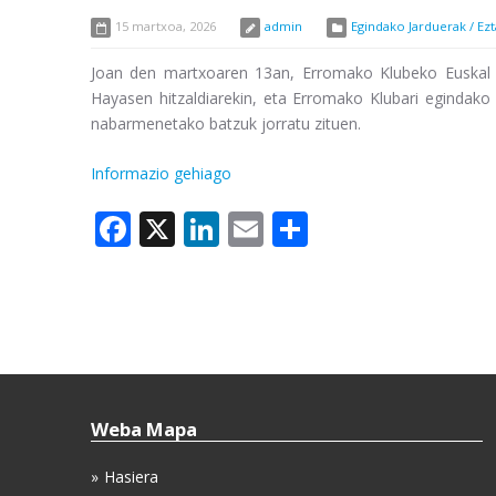
15 martxoa, 2026
admin
Egindako Jarduerak / Ez
Joan den martxoaren 13an, Erromako Klubeko Euskal Ta
Hayasen hitzaldiarekin, eta Erromako Klubari egindako 
nabarmenetako batzuk jorratu zituen.
Informazio gehiago
Facebook
X
LinkedIn
Email
Share
Weba Mapa
Hasiera