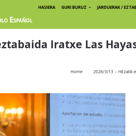
HASIERA
GURI BURUZ
JARDUERAK / EZTA
-eztabaida Iratxe Las Haya
Home
2026/3/13 – Hitzaldi-