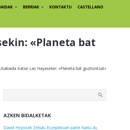
BAIDAK
BERRIAK
KONTAKTU
CASTELLANO
sekin: «Planeta bat
eztabaida Iratxe Las Hayasekin: «Planeta bat guztiontzat»
AZKEN BIDALKETAK
David Hoyosek Zirkulu Eszeptikoan parte hartu du