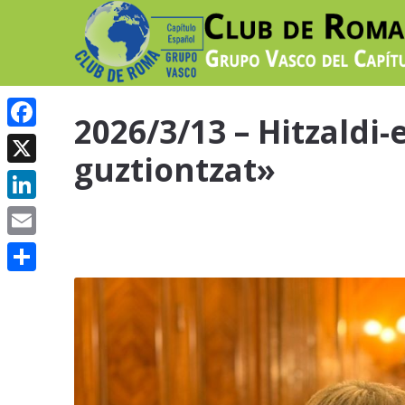
2026/3/13 – Hitzaldi
Facebook
guztiontzat»
X
LinkedIn
Email
Share