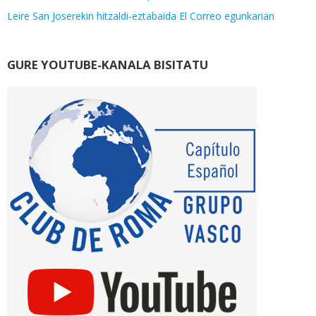
Leire San Joserekin hitzaldi-eztabaida El Correo egunkarian
GURE YOUTUBE-KANALA BISITATU