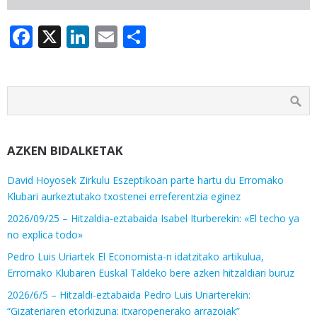
Facebook
X
LinkedIn
Email
Share
AZKEN BIDALKETAK
David Hoyosek Zirkulu Eszeptikoan parte hartu du Erromako
Klubari aurkeztutako txostenei erreferentzia eginez
2026/09/25 – Hitzaldia-eztabaida Isabel Iturberekin: «El techo ya
no explica todo»
Pedro Luis Uriartek El Economista-n idatzitako artikulua,
Erromako Klubaren Euskal Taldeko bere azken hitzaldiari buruz
2026/6/5 – Hitzaldi-eztabaida Pedro Luis Uriarterekin:
“Gizateriaren etorkizuna: itxaropenerako arrazoiak”