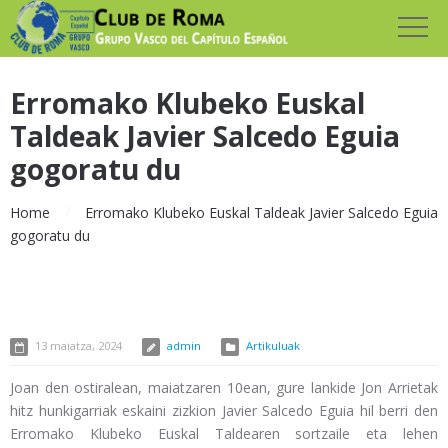
Erromako Klubeko Euskal
Taldeak Javier Salcedo Eguia
gogoratu du
Home
Erromako Klubeko Euskal Taldeak Javier Salcedo Eguia
gogoratu du
13 maiatza, 2024
admin
Artikuluak
Joan den ostiralean, maiatzaren 10ean, gure lankide Jon Arrietak
hitz hunkigarriak eskaini zizkion Javier Salcedo Eguia hil berri den
Erromako Klubeko Euskal Taldearen sortzaile eta lehen