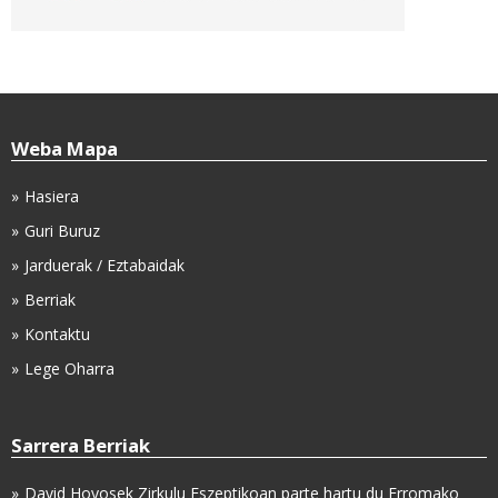
Weba Mapa
Hasiera
Guri Buruz
Jarduerak / Eztabaidak
Berriak
Kontaktu
Lege Oharra
Sarrera Berriak
David Hoyosek Zirkulu Eszeptikoan parte hartu du Erromako