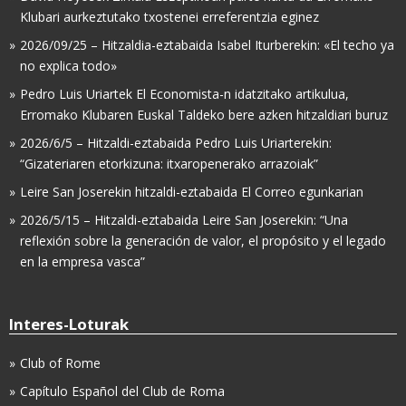
Klubari aurkeztutako txostenei erreferentzia eginez
2026/09/25 – Hitzaldia-eztabaida Isabel Iturberekin: «El techo ya
no explica todo»
Pedro Luis Uriartek El Economista-n idatzitako artikulua,
Erromako Klubaren Euskal Taldeko bere azken hitzaldiari buruz
2026/6/5 – Hitzaldi-eztabaida Pedro Luis Uriarterekin:
“Gizateriaren etorkizuna: itxaropenerako arrazoiak”
Leire San Joserekin hitzaldi-eztabaida El Correo egunkarian
2026/5/15 – Hitzaldi-eztabaida Leire San Joserekin: “Una
reflexión sobre la generación de valor, el propósito y el legado
en la empresa vasca”
Interes-Loturak
Club of Rome
Capítulo Español del Club de Roma