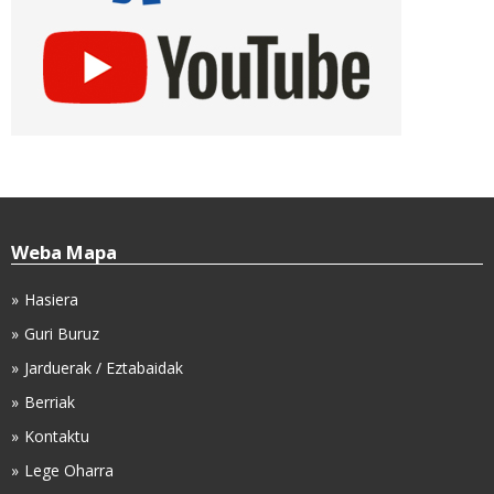
Weba Mapa
Hasiera
Guri Buruz
Jarduerak / Eztabaidak
Berriak
Kontaktu
Lege Oharra