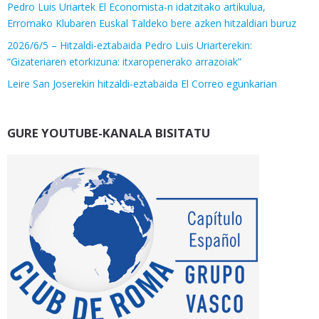
Pedro Luis Uriartek El Economista-n idatzitako artikulua,
Erromako Klubaren Euskal Taldeko bere azken hitzaldiari buruz
2026/6/5 – Hitzaldi-eztabaida Pedro Luis Uriarterekin:
“Gizateriaren etorkizuna: itxaropenerako arrazoiak”
Leire San Joserekin hitzaldi-eztabaida El Correo egunkarian
GURE YOUTUBE-KANALA BISITATU