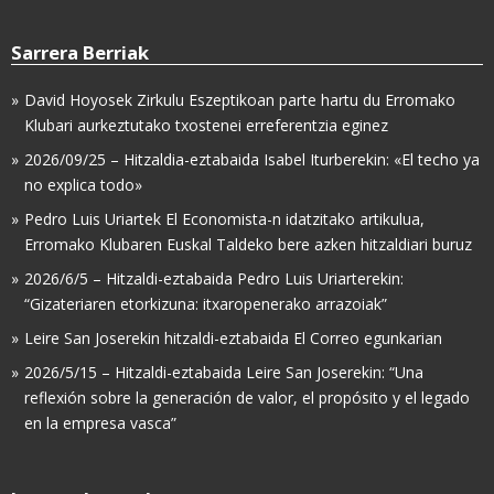
Sarrera Berriak
David Hoyosek Zirkulu Eszeptikoan parte hartu du Erromako
Klubari aurkeztutako txostenei erreferentzia eginez
2026/09/25 – Hitzaldia-eztabaida Isabel Iturberekin: «El techo ya
no explica todo»
Pedro Luis Uriartek El Economista-n idatzitako artikulua,
Erromako Klubaren Euskal Taldeko bere azken hitzaldiari buruz
2026/6/5 – Hitzaldi-eztabaida Pedro Luis Uriarterekin:
“Gizateriaren etorkizuna: itxaropenerako arrazoiak”
Leire San Joserekin hitzaldi-eztabaida El Correo egunkarian
2026/5/15 – Hitzaldi-eztabaida Leire San Joserekin: “Una
reflexión sobre la generación de valor, el propósito y el legado
en la empresa vasca”