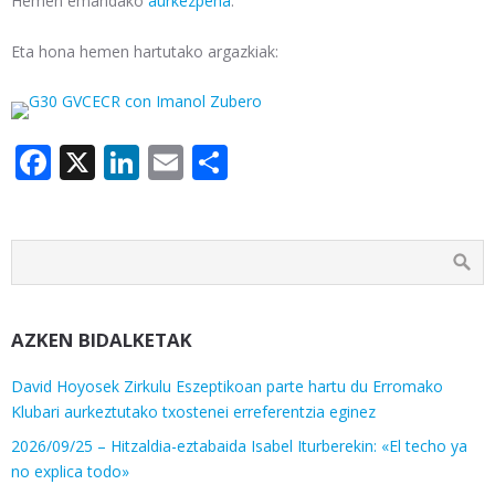
Hemen emandako
aurkezpena
.
Eta hona hemen hartutako argazkiak:
Facebook
X
LinkedIn
Email
Share
AZKEN BIDALKETAK
David Hoyosek Zirkulu Eszeptikoan parte hartu du Erromako
Klubari aurkeztutako txostenei erreferentzia eginez
2026/09/25 – Hitzaldia-eztabaida Isabel Iturberekin: «El techo ya
no explica todo»