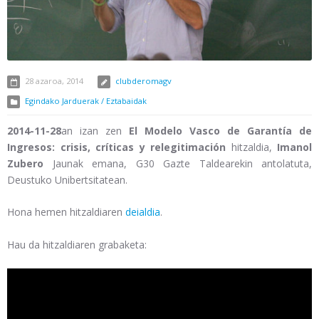
28 azaroa, 2014
clubderomagv
Egindako Jarduerak / Eztabaidak
2014-11-28
an izan zen
El Modelo Vasco de Garantía de
Ingresos: crisis, críticas y relegitimación
hitzaldia,
Imanol
Zubero
Jaunak emana, G30 Gazte Taldearekin antolatuta,
Deustuko Unibertsitatean.
Hona hemen hitzaldiaren
deialdia
.
Hau da hitzaldiaren grabaketa: