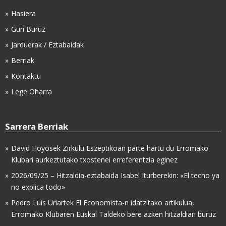
Hasiera
Guri Buruz
Jarduerak / Eztabaidak
Berriak
Kontaktu
Lege Oharra
Sarrera Berriak
David Hoyosek Zirkulu Eszeptikoan parte hartu du Erromako
Klubari aurkeztutako txostenei erreferentzia eginez
2026/09/25 – Hitzaldia-eztabaida Isabel Iturberekin: «El techo ya
no explica todo»
Pedro Luis Uriartek El Economista-n idatzitako artikulua,
Erromako Klubaren Euskal Taldeko bere azken hitzaldiari buruz