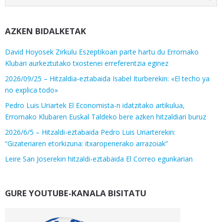
AZKEN BIDALKETAK
David Hoyosek Zirkulu Eszeptikoan parte hartu du Erromako
Klubari aurkeztutako txostenei erreferentzia eginez
2026/09/25 – Hitzaldia-eztabaida Isabel Iturberekin: «El techo ya
no explica todo»
Pedro Luis Uriartek El Economista-n idatzitako artikulua,
Erromako Klubaren Euskal Taldeko bere azken hitzaldiari buruz
2026/6/5 – Hitzaldi-eztabaida Pedro Luis Uriarterekin:
“Gizateriaren etorkizuna: itxaropenerako arrazoiak”
Leire San Joserekin hitzaldi-eztabaida El Correo egunkarian
GURE YOUTUBE-KANALA BISITATU