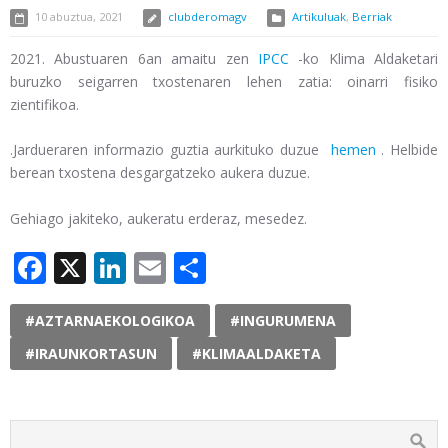
10 abuztua, 2021
clubderomagv
Artikuluak
,
Berriak
2021. Abustuaren 6an amaitu zen
IPCC
-ko Klima Aldaketari
buruzko seigarren txostenaren lehen zatia: oinarri fisiko
zientifikoa.
.Jardueraren informazio guztia aurkituko duzue
hemen
. Helbide
berean txostena desgargatzeko aukera duzue.
Gehiago jakiteko, aukeratu erderaz, mesedez.
Facebook
X
LinkedIn
Email
Share
#AZTARNAEKOLOGIKOA
#INGURUMENA
#IRAUNKORTASUN
#KLIMAALDAKETA