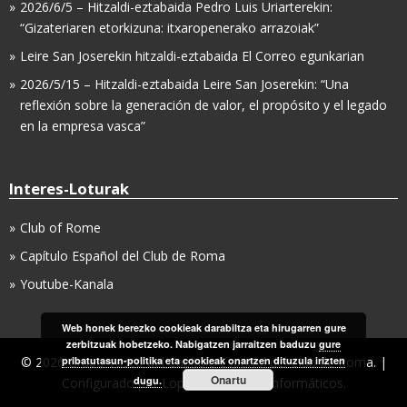
2026/6/5 – Hitzaldi-eztabaida Pedro Luis Uriarterekin:
“Gizateriaren etorkizuna: itxaropenerako arrazoiak”
Leire San Joserekin hitzaldi-eztabaida El Correo egunkarian
2026/5/15 – Hitzaldi-eztabaida Leire San Joserekin: “Una
reflexión sobre la generación de valor, el propósito y el legado
en la empresa vasca”
Interes-Loturak
Club of Rome
Capítulo Español del Club de Roma
Youtube-Kanala
Web honek berezko cookieak darabiltza eta hirugarren gure
zerbitzuak hobetzeko. Nabigatzen jarraitzen baduzu
gure
© 2026 Grupo Vasco del Capítulo Español del Club de Roma. |
pribatutasun-politika eta cookieak onartzen dituzula irizten
Onartu
dugu.
Configurado por
LopCor, Servicios Informáticos
.