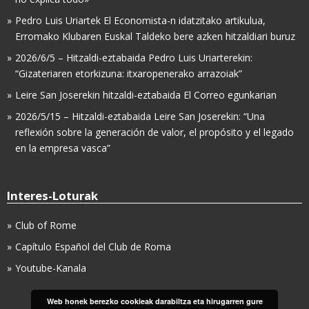
Pedro Luis Uriartek El Economista-n idatzitako artikulua,
Erromako Klubaren Euskal Taldeko bere azken hitzaldiari buruz
2026/6/5 – Hitzaldi-eztabaida Pedro Luis Uriarterekin:
“Gizateriaren etorkizuna: itxaropenerako arrazoiak”
Leire San Joserekin hitzaldi-eztabaida El Correo egunkarian
2026/5/15 – Hitzaldi-eztabaida Leire San Joserekin: “Una
reflexión sobre la generación de valor, el propósito y el legado
en la empresa vasca”
Interes-Loturak
Club of Rome
Capítulo Español del Club de Roma
Youtube-Kanala
Web honek berezko cookieak darabiltza eta hirugarren gure