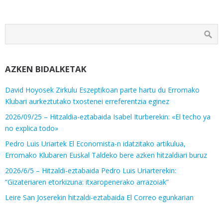
AZKEN BIDALKETAK
David Hoyosek Zirkulu Eszeptikoan parte hartu du Erromako
Klubari aurkeztutako txostenei erreferentzia eginez
2026/09/25 – Hitzaldia-eztabaida Isabel Iturberekin: «El techo ya
no explica todo»
Pedro Luis Uriartek El Economista-n idatzitako artikulua,
Erromako Klubaren Euskal Taldeko bere azken hitzaldiari buruz
2026/6/5 – Hitzaldi-eztabaida Pedro Luis Uriarterekin:
“Gizateriaren etorkizuna: itxaropenerako arrazoiak”
Leire San Joserekin hitzaldi-eztabaida El Correo egunkarian