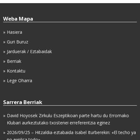
Weba Mapa
Hasiera
Guri Buruz
Jarduerak / Eztabaidak
Berriak
Kontaktu
Lege Oharra
Sarrera Berriak
David Hoyosek Zirkulu Eszeptikoan parte hartu du Erromako
Klubari aurkeztutako txostenei erreferentzia eginez
2026/09/25 – Hitzaldia-eztabaida Isabel Iturberekin: «El techo ya
no explica todo»