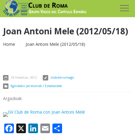
Joan Antoni Mele (2012/05/18)
Home
Joan Antoni Mele (2012/05/18)
18 maiatza, 2012
clubderomagv
Egindako Jarduerak / Eztabaidak
Argazkiak:
Facebook
X
LinkedIn
Email
Share