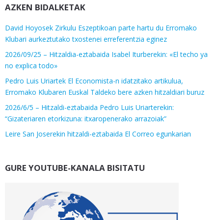
AZKEN BIDALKETAK
David Hoyosek Zirkulu Eszeptikoan parte hartu du Erromako
Klubari aurkeztutako txostenei erreferentzia eginez
2026/09/25 – Hitzaldia-eztabaida Isabel Iturberekin: «El techo ya
no explica todo»
Pedro Luis Uriartek El Economista-n idatzitako artikulua,
Erromako Klubaren Euskal Taldeko bere azken hitzaldiari buruz
2026/6/5 – Hitzaldi-eztabaida Pedro Luis Uriarterekin:
“Gizateriaren etorkizuna: itxaropenerako arrazoiak”
Leire San Joserekin hitzaldi-eztabaida El Correo egunkarian
GURE YOUTUBE-KANALA BISITATU