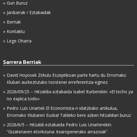
Guri Buruz
Jarduerak / Eztabaidak
Berriak
Kontaktu
Lege Oharra
Sarrera Berriak
David Hoyosek Zirkulu Eszeptikoan parte hartu du Erromako
Klubari aurkeztutako txostenei erreferentzia eginez
2026/09/25 – Hitzaldia-eztabaida Isabel Iturberekin: «El techo ya
no explica todo»
Pedro Luis Uriartek El Economista-n idatzitako artikulua,
Erromako Klubaren Euskal Taldeko bere azken hitzaldiari buruz
2026/6/5 – Hitzaldi-eztabaida Pedro Luis Uriarterekin:
“Gizateriaren etorkizuna: itxaropenerako arrazoiak”