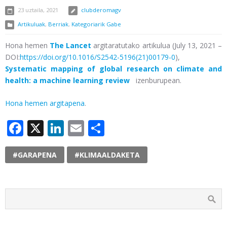
23 uztaila, 2021
clubderomagv
Artikuluak
,
Berriak
,
Kategoriarik Gabe
Hona hemen
The Lancet
argitaratutako artikulua (July 13, 2021 –
DOI:
https://doi.org/10.1016/S2542-5196(21)00179-0
),
Systematic mapping of global research on climate and
health: a machine learning review
izenburupean.
Hona hemen argitapena
.
Facebook
X
LinkedIn
Email
Share
#GARAPENA
#KLIMAALDAKETA