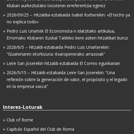
Klubari aurkeztutako txostenei erreferentzia eginez
2026/09/25 – Hitzaldia-eztabaida Isabel Iturberekin: «El techo ya
no explica todo»
Pedro Luis Uriartek El Economista-n idatzitako artikulua,
Erromako Klubaren Euskal Taldeko bere azken hitzaldiari buruz
2026/6/5 – Hitzaldi-eztabaida Pedro Luis Uriarterekin:
“Gizateriaren etorkizuna: itxaropenerako arrazoiak”
Leire San Joserekin hitzaldi-eztabaida El Correo egunkarian
2026/5/15 – Hitzaldi-eztabaida Leire San Joserekin: “Una
reflexión sobre la generación de valor, el propósito y el legado
en la empresa vasca”
Interes-Loturak
Club of Rome
Capítulo Español del Club de Roma