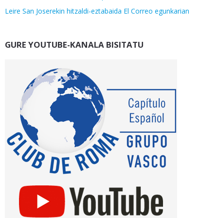
Leire San Joserekin hitzaldi-eztabaida El Correo egunkarian
GURE YOUTUBE-KANALA BISITATU