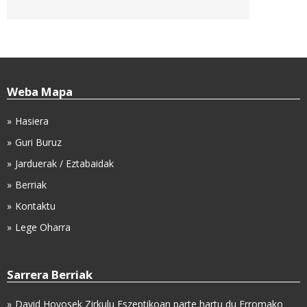
Weba Mapa
Hasiera
Guri Buruz
Jarduerak / Eztabaidak
Berriak
Kontaktu
Lege Oharra
Sarrera Berriak
David Hoyosek Zirkulu Eszeptikoan parte hartu du Erromako