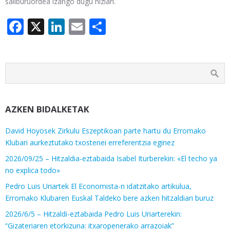
sailburuordea izango dugu hizlari.
Facebook
X
LinkedIn
Email
Share
AZKEN BIDALKETAK
David Hoyosek Zirkulu Eszeptikoan parte hartu du Erromako
Klubari aurkeztutako txostenei erreferentzia eginez
2026/09/25 – Hitzaldia-eztabaida Isabel Iturberekin: «El techo ya
no explica todo»
Pedro Luis Uriartek El Economista-n idatzitako artikulua,
Erromako Klubaren Euskal Taldeko bere azken hitzaldiari buruz
2026/6/5 – Hitzaldi-eztabaida Pedro Luis Uriarterekin:
“Gizateriaren etorkizuna: itxaropenerako arrazoiak”