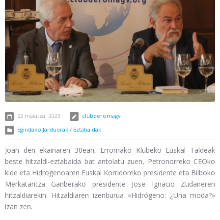
22 maiatza, 2023
clubderomagv
Egindako Jarduerak / Eztabaidak
Joan den ekainaren 30ean, Erromako Klubeko Euskal Taldeak
beste hitzaldi-eztabaida bat antolatu zuen, Petronorreko CEOko
kide eta Hidrogenoaren Euskal Korridoreko presidente eta Bilboko
Merkataritza Ganberako presidente Jose Ignacio Zudaireren
hitzaldiarekin. Hitzaldiaren izenburua «Hidrógeno: ¿Una moda?»
izan zen.