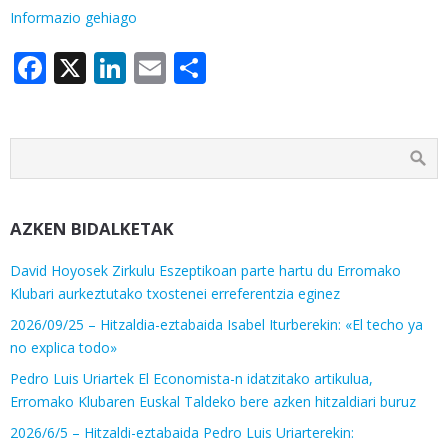
Informazio gehiago
Facebook
X
LinkedIn
Email
Share
AZKEN BIDALKETAK
David Hoyosek Zirkulu Eszeptikoan parte hartu du Erromako
Klubari aurkeztutako txostenei erreferentzia eginez
2026/09/25 – Hitzaldia-eztabaida Isabel Iturberekin: «El techo ya
no explica todo»
Pedro Luis Uriartek El Economista-n idatzitako artikulua,
Erromako Klubaren Euskal Taldeko bere azken hitzaldiari buruz
2026/6/5 – Hitzaldi-eztabaida Pedro Luis Uriarterekin: