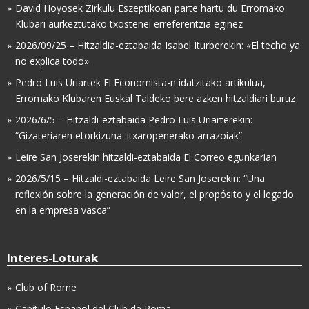
David Hoyosek Zirkulu Eszeptikoan parte hartu du Erromako
Klubari aurkeztutako txostenei erreferentzia eginez
2026/09/25 – Hitzaldia-eztabaida Isabel Iturberekin: «El techo ya
no explica todo»
Pedro Luis Uriartek El Economista-n idatzitako artikulua,
Erromako Klubaren Euskal Taldeko bere azken hitzaldiari buruz
2026/6/5 – Hitzaldi-eztabaida Pedro Luis Uriarterekin:
“Gizateriaren etorkizuna: itxaropenerako arrazoiak”
Leire San Joserekin hitzaldi-eztabaida El Correo egunkarian
2026/5/15 – Hitzaldi-eztabaida Leire San Joserekin: “Una
reflexión sobre la generación de valor, el propósito y el legado
en la empresa vasca”
Interes-Loturak
Club of Rome
Capítulo Español del Club de Roma