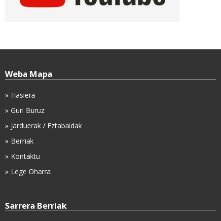
Weba Mapa
Hasiera
Guri Buruz
Jarduerak / Eztabaidak
Berriak
Kontaktu
Lege Oharra
Sarrera Berriak