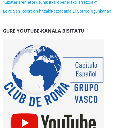
“Gizateriaren etorkizuna: itxaropenerako arrazoiak”
Leire San Joserekin hitzaldi-eztabaida El Correo egunkarian
GURE YOUTUBE-KANALA BISITATU