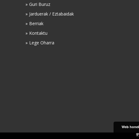
Guri Buruz
Jarduerak / Eztabaidak
Berriak
Kontaktu
Lege Oharra
Web honek 
g