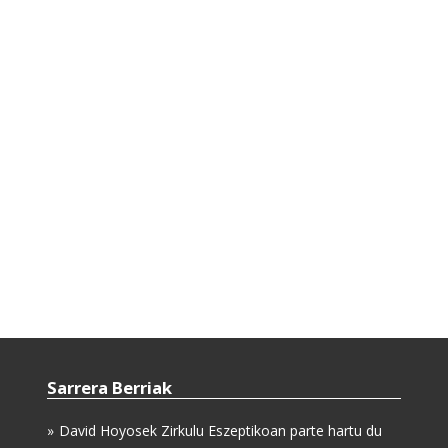
Sarrera Berriak
David Hoyosek Zirkulu Eszeptikoan parte hartu du