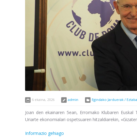
6 ekaina, 2026
admin
Egindako Jarduerak / Eztab
Joan den ekainaren 5ean, Erromako Klubaren Euskal Ta
Uriarte ekonomialari ospetsuaren hitzaldiarekin, «Gizate
Informazio gehiago