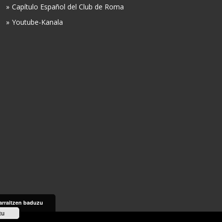
Capítulo Español del Club de Roma
Youtube-Kanala
arraitzen baduzu
tu