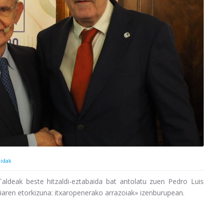
aidak
ldeak beste hitzaldi-eztabaida bat antolatu zuen Pedro Luis
riaren etorkizuna: itxaropenerako arrazoiak» izenburupean.