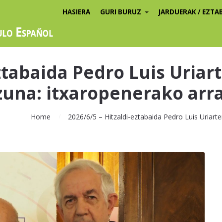
HASIERA
GURI BURUZ
JARDUERAK / EZTA
ztabaida Pedro Luis Uriar
zuna: itxaropenerako arr
Home
2026/6/5 – Hitzaldi-eztabaida Pedro Luis Uriarte