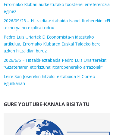
Erromako Klubari aurkeztutako txostenei erreferentzia
eginez
2026/09/25 – Hitzaldia-eztabaida Isabel Iturberekin: «El
techo ya no explica todo»
Pedro Luis Uriartek El Economista-n idatzitako
artikulua, Erromako Klubaren Euskal Taldeko bere
azken hitzaldiari buruz
2026/6/5 – Hitzaldi-eztabaida Pedro Luis Uriarterekin:
“Gizateriaren etorkizuna: itxaropenerako arrazoiak”
Leire San Joserekin hitzaldi-eztabaida El Correo
egunkarian
GURE YOUTUBE-KANALA BISITATU