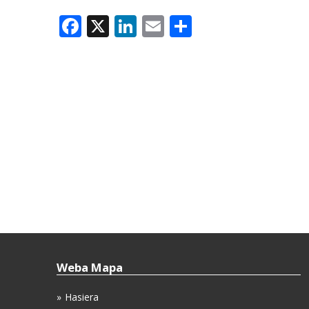
Facebook
X
LinkedIn
Email
Share
Weba Mapa
Hasiera