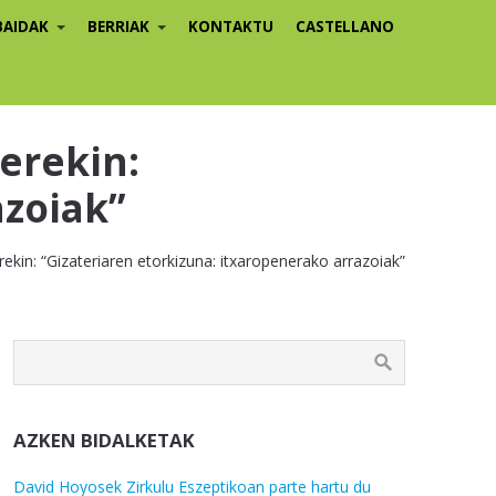
BAIDAK
BERRIAK
KONTAKTU
CASTELLANO
terekin:
azoiak”
rekin: “Gizateriaren etorkizuna: itxaropenerako arrazoiak”
AZKEN BIDALKETAK
David Hoyosek Zirkulu Eszeptikoan parte hartu du