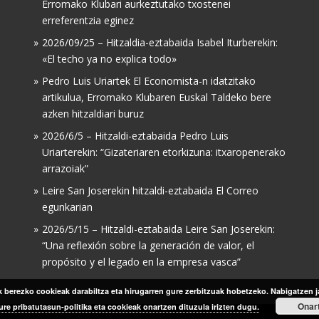
Erromako Klubari aurkeztutako txostenei
erreferentzia eginez
2026/09/25 – Hitzaldia-eztabaida Isabel Iturberekin:
«El techo ya no explica todo»
Pedro Luis Uriartek El Economista-n idatzitako
artikulua, Erromako Klubaren Euskal Taldeko bere
azken hitzaldiari buruz
2026/6/5 – Hitzaldi-eztabaida Pedro Luis
Uriarterekin: “Gizateriaren etorkizuna: itxaropenerako
arrazoiak”
Leire San Joserekin hitzaldi-eztabaida El Correo
egunkarian
2026/5/15 – Hitzaldi-eztabaida Leire San Joserekin:
“Una reflexión sobre la generación de valor, el
propósito y el legado en la empresa vasca”
berezko cookieak darabiltza eta hirugarren gure zerbitzuak hobetzeko. Nabigatzen j
Onar
ure pribatutasun-politika eta cookieak onartzen dituzula irizten dugu.