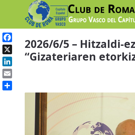
2026/6/5 – Hitzaldi-e
Facebook
“Gizateriaren etorki
X
LinkedIn
Email
Share