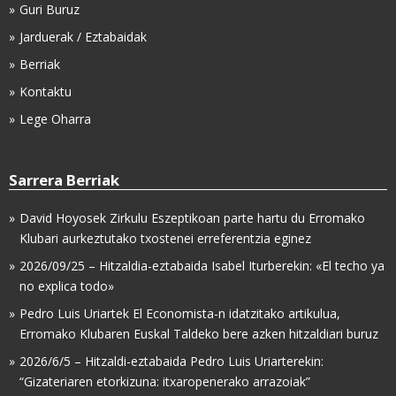
Guri Buruz
Jarduerak / Eztabaidak
Berriak
Kontaktu
Lege Oharra
Sarrera Berriak
David Hoyosek Zirkulu Eszeptikoan parte hartu du Erromako
Klubari aurkeztutako txostenei erreferentzia eginez
2026/09/25 – Hitzaldia-eztabaida Isabel Iturberekin: «El techo ya
no explica todo»
Pedro Luis Uriartek El Economista-n idatzitako artikulua,
Erromako Klubaren Euskal Taldeko bere azken hitzaldiari buruz
2026/6/5 – Hitzaldi-eztabaida Pedro Luis Uriarterekin:
“Gizateriaren etorkizuna: itxaropenerako arrazoiak”