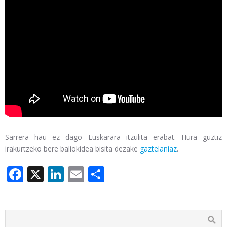
Sarrera hau ez dago Euskarara itzulita erabat. Hura guztiz
irakurtzeko bere baliokidea bisita dezake
gaztelaniaz
.
Facebook
X
LinkedIn
Email
Share