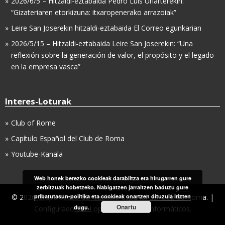
2026/6/5 – Hitzaldi-eztabaida Pedro Luis Uriarterekin:
“Gizateriaren etorkizuna: itxaropenerako arrazoiak”
Leire San Joserekin hitzaldi-eztabaida El Correo egunkarian
2026/5/15 – Hitzaldi-eztabaida Leire San Joserekin: “Una
reflexión sobre la generación de valor, el propósito y el legado
en la empresa vasca”
Interes-Loturak
Club of Rome
Capítulo Español del Club de Roma
Youtube-Kanala
Web honek berezko cookieak darabiltza eta hirugarren gure
zerbitzuak hobetzeko. Nabigatzen jarraitzen baduzu
gure
© 2026 Grupo Vasco del Capítulo Español del Club de Roma. |
pribatutasun-politika eta cookieak onartzen dituzula irizten
Onartu
dugu.
Configurado por
LopCor, Servicios Informáticos
.