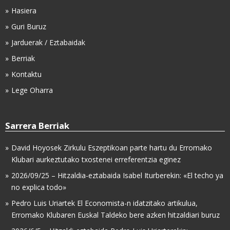
Hasiera
Guri Buruz
Jarduerak / Eztabaidak
Berriak
Kontaktu
Lege Oharra
Sarrera Berriak
David Hoyosek Zirkulu Eszeptikoan parte hartu du Erromako
Klubari aurkeztutako txostenei erreferentzia eginez
2026/09/25 – Hitzaldia-eztabaida Isabel Iturberekin: «El techo ya
no explica todo»
Pedro Luis Uriartek El Economista-n idatzitako artikulua,
Erromako Klubaren Euskal Taldeko bere azken hitzaldiari buruz