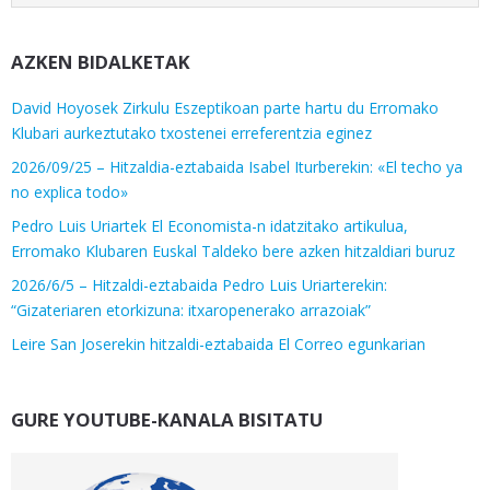
AZKEN BIDALKETAK
David Hoyosek Zirkulu Eszeptikoan parte hartu du Erromako
Klubari aurkeztutako txostenei erreferentzia eginez
2026/09/25 – Hitzaldia-eztabaida Isabel Iturberekin: «El techo ya
no explica todo»
Pedro Luis Uriartek El Economista-n idatzitako artikulua,
Erromako Klubaren Euskal Taldeko bere azken hitzaldiari buruz
2026/6/5 – Hitzaldi-eztabaida Pedro Luis Uriarterekin:
“Gizateriaren etorkizuna: itxaropenerako arrazoiak”
Leire San Joserekin hitzaldi-eztabaida El Correo egunkarian
GURE YOUTUBE-KANALA BISITATU