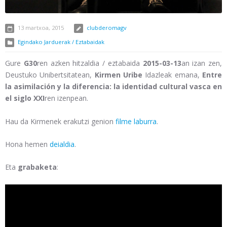
13 martxoa, 2015
clubderomagv
Egindako Jarduerak / Eztabaidak
Gure
G30
ren azken hitzaldia / eztabaida
2015-03-13
an izan zen,
Deustuko Unibertsitatean,
Kirmen Uribe
Idazleak emana,
Entre
la asimilación y la diferencia: la identidad cultural vasca en
el siglo XXI
ren izenpean.
Hau da Kirmenek erakutzi genion
filme laburra
.
Hona hemen
deialdia
.
Eta
grabaketa
: