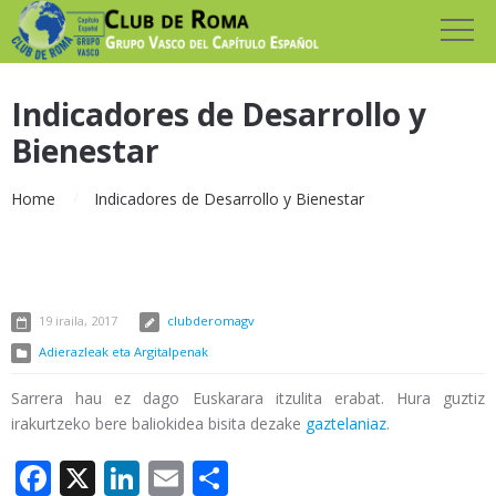
Indicadores de Desarrollo y
Bienestar
Home
Indicadores de Desarrollo y Bienestar
19 iraila, 2017
clubderomagv
Adierazleak eta Argitalpenak
Sarrera hau ez dago Euskarara itzulita erabat. Hura guztiz
irakurtzeko bere baliokidea bisita dezake
gaztelaniaz
.
Facebook
X
LinkedIn
Email
Share