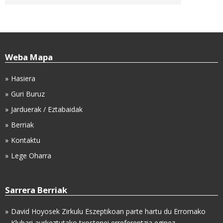
Weba Mapa
Hasiera
Guri Buruz
Jarduerak / Eztabaidak
Berriak
Kontaktu
Lege Oharra
Sarrera Berriak
David Hoyosek Zirkulu Eszeptikoan parte hartu du Erromako
Klubari aurkeztutako txostenei erreferentzia eginez