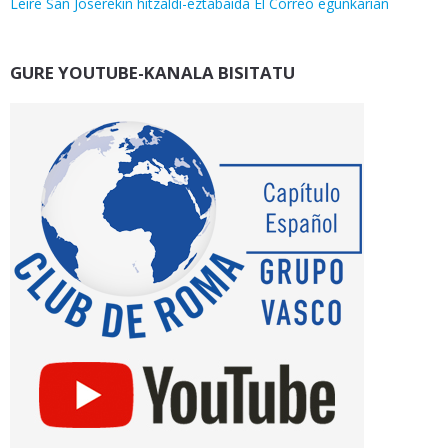
Leire San Joserekin hitzaldi-eztabaida El Correo egunkarian
GURE YOUTUBE-KANALA BISITATU