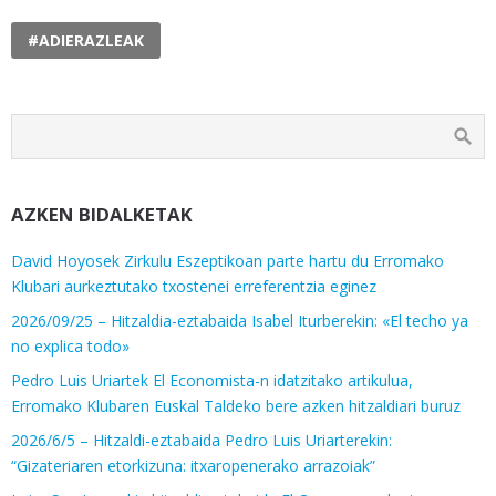
#ADIERAZLEAK
AZKEN BIDALKETAK
David Hoyosek Zirkulu Eszeptikoan parte hartu du Erromako
Klubari aurkeztutako txostenei erreferentzia eginez
2026/09/25 – Hitzaldia-eztabaida Isabel Iturberekin: «El techo ya
no explica todo»
Pedro Luis Uriartek El Economista-n idatzitako artikulua,
Erromako Klubaren Euskal Taldeko bere azken hitzaldiari buruz
2026/6/5 – Hitzaldi-eztabaida Pedro Luis Uriarterekin:
“Gizateriaren etorkizuna: itxaropenerako arrazoiak”