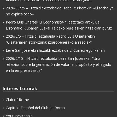
2026/09/25 – Hitzaldia-eztabaida Isabel Iturberekin: «El techo ya
no explica todo»
Pedro Luis Uriartek El Economista-n idatzitako artikulua,
Erromako Klubaren Euskal Taldeko bere azken hitzaldiari buruz
2026/6/5 – Hitzaldi-eztabaida Pedro Luis Uriarterekin:
“Gizateriaren etorkizuna: itxaropenerako arrazoiak”
Leire San Joserekin hitzaldi-eztabaida El Correo egunkarian
2026/5/15 – Hitzaldi-eztabaida Leire San Joserekin: “Una
reflexión sobre la generación de valor, el propósito y el legado
en la empresa vasca”
Interes-Loturak
Club of Rome
Capítulo Español del Club de Roma
Youtube-Kanala