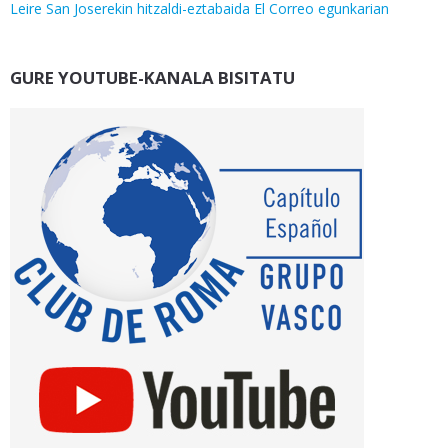
Leire San Joserekin hitzaldi-eztabaida El Correo egunkarian
GURE YOUTUBE-KANALA BISITATU