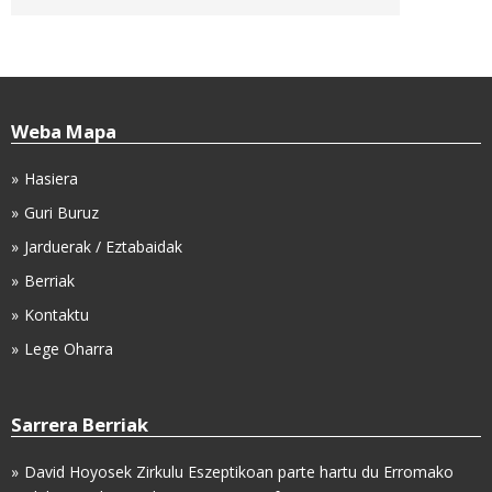
Weba Mapa
Hasiera
Guri Buruz
Jarduerak / Eztabaidak
Berriak
Kontaktu
Lege Oharra
Sarrera Berriak
David Hoyosek Zirkulu Eszeptikoan parte hartu du Erromako