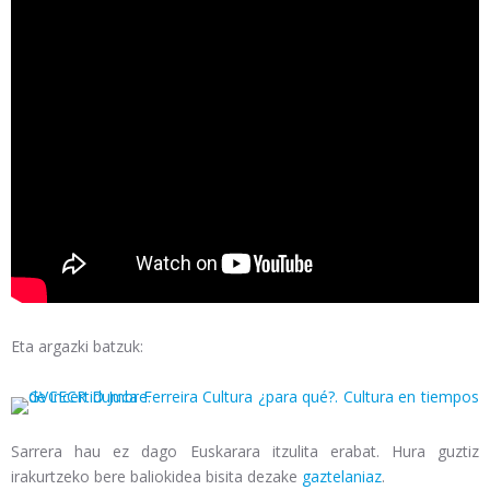
Eta argazki batzuk:
Sarrera hau ez dago Euskarara itzulita erabat. Hura guztiz
irakurtzeko bere baliokidea bisita dezake
gaztelaniaz
.