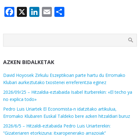
Facebook
X
LinkedIn
Email
Share
AZKEN BIDALKETAK
David Hoyosek Zirkulu Eszeptikoan parte hartu du Erromako
Klubari aurkeztutako txostenei erreferentzia eginez
2026/09/25 – Hitzaldia-eztabaida Isabel Iturberekin: «El techo ya
no explica todo»
Pedro Luis Uriartek El Economista-n idatzitako artikulua,
Erromako Klubaren Euskal Taldeko bere azken hitzaldiari buruz
2026/6/5 – Hitzaldi-eztabaida Pedro Luis Uriarterekin:
“Gizateriaren etorkizuna: itxaropenerako arrazoiak”