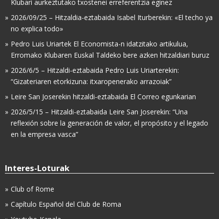
Klubari aurkeztutako txostenei erreferentzia eginez
2026/09/25 – Hitzaldia-eztabaida Isabel Iturberekin: «El techo ya
no explica todo»
Pedro Luis Uriartek El Economista-n idatzitako artikulua,
Erromako Klubaren Euskal Taldeko bere azken hitzaldiari buruz
2026/6/5 – Hitzaldi-eztabaida Pedro Luis Uriarterekin:
“Gizateriaren etorkizuna: itxaropenerako arrazoiak”
Leire San Joserekin hitzaldi-eztabaida El Correo egunkarian
2026/5/15 – Hitzaldi-eztabaida Leire San Joserekin: “Una
reflexión sobre la generación de valor, el propósito y el legado
en la empresa vasca”
Interes-Loturak
Club of Rome
Capítulo Español del Club de Roma