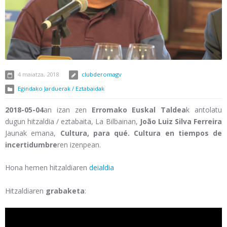
4 maiatza, 2018
clubderomagv
Egindako Jarduerak / Eztabaidak
2018-05-04
an izan zen
Erromako Euskal Taldea
k antolatu
dugun hitzaldia / eztabaita, La Bilbainan,
João Luiz Silva Ferreira
Jaunak emana,
Cultura, para qué. Cultura en tiempos de
incertidumbre
ren izenpean.
Hona hemen hitzaldiaren
deialdia
Hitzaldiaren
grabaketa
: