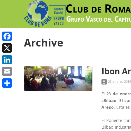
Archive
Facebook
X
Ibon Ar
LinkedIn
Email
23 enero, 2015
Compartir
El
23 de ener
«
Bilbao. El c
Areso
, Esta es
El Ponente com
Bilbao industri