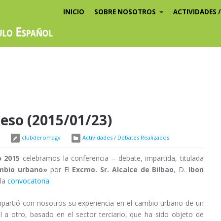
INICIO
SOBRE NOSOTROS
ACTIVIDADES 
eso (2015/01/23)
clubderomagv
Actividades / Debates Realizados
o 2015
celebramos la conferencia – debate, impartida, titulada
ambio urbano»
por El
Excmo. Sr. Alcalce de Bilbao
, D.
Ibon
 la
convocatoria
.
partió con nosotros su experiencia en el cambio urbano de un
al a otro, basado en el sector terciario, que ha sido objeto de