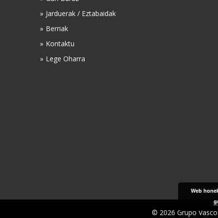
Jarduerak / Eztabaidak
Berriak
Kontaktu
Lege Oharra
Web honek 
g
© 2026 Grupo Vasco 