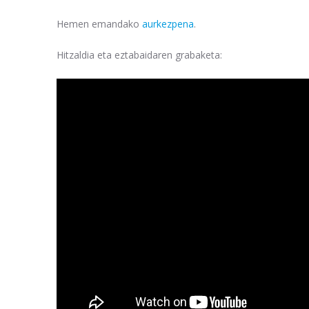
Hemen emandako
aurkezpena
.
Hitzaldia eta eztabaidaren grabaketa: