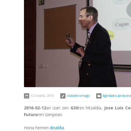
12 otsaila, 2016
clubderomagv
Egindako Jarduera
2016-02-12
an izan zen
G30
ren hitzaldia,
Jose Luis Co
Futuro
ren izenpean.
Hona hemen
deialdia
.