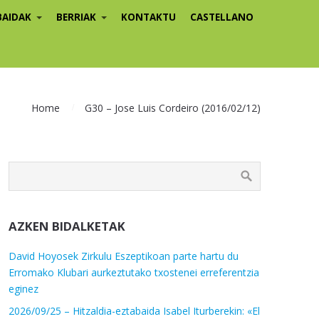
BAIDAK
BERRIAK
KONTAKTU
CASTELLANO
Home
G30 – Jose Luis Cordeiro (2016/02/12)
AZKEN BIDALKETAK
David Hoyosek Zirkulu Eszeptikoan parte hartu du
Erromako Klubari aurkeztutako txostenei erreferentzia
eginez
2026/09/25 – Hitzaldia-eztabaida Isabel Iturberekin: «El