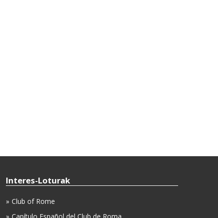
Interes-Loturak
Club of Rome
Capítulo Español del Club de Roma