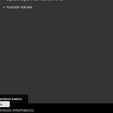
Youtube-Kanala
arraitzen baduzu
tu
rvicios Informáticos
.