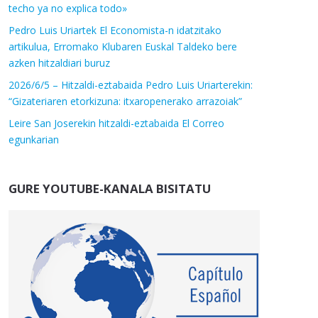
techo ya no explica todo»
Pedro Luis Uriartek El Economista-n idatzitako
artikulua, Erromako Klubaren Euskal Taldeko bere
azken hitzaldiari buruz
2026/6/5 – Hitzaldi-eztabaida Pedro Luis Uriarterekin:
“Gizateriaren etorkizuna: itxaropenerako arrazoiak”
Leire San Joserekin hitzaldi-eztabaida El Correo
egunkarian
GURE YOUTUBE-KANALA BISITATU