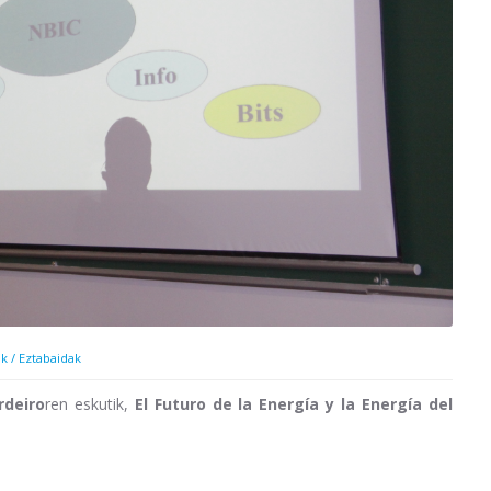
k / Eztabaidak
rdeiro
ren eskutik,
El Futuro de la Energía y la Energía del