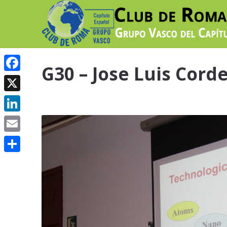
G30 – Jose Luis Corde
Facebook
X
LinkedIn
Email
Share