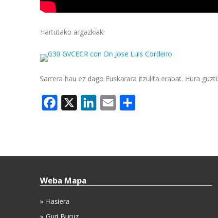
Hartutako argazkiak:
Sarrera hau ez dago Euskarara itzulita erabat. Hura guzti
Facebook
X
LinkedIn
Email
Share
Weba Mapa
Hasiera
Guri Buruz