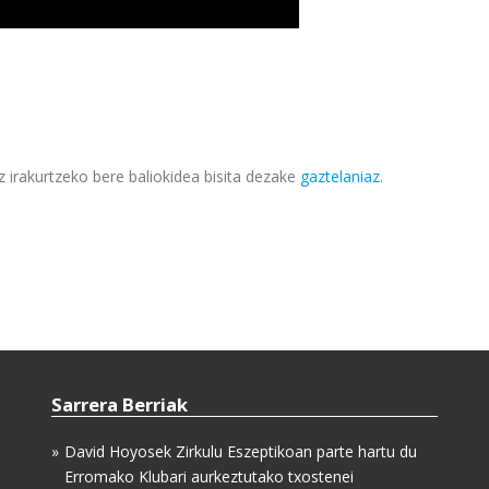
z irakurtzeko bere baliokidea bisita dezake
gaztelaniaz
.
Sarrera Berriak
David Hoyosek Zirkulu Eszeptikoan parte hartu du
Erromako Klubari aurkeztutako txostenei