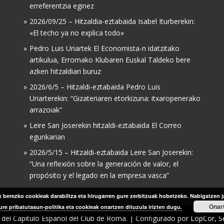
erreferentzia eginez
2026/09/25 – Hitzaldia-eztabaida Isabel Iturberekin:
«El techo ya no explica todo»
Pedro Luis Uriartek El Economista-n idatzitako
artikulua, Erromako Klubaren Euskal Taldeko bere
azken hitzaldiari buruz
2026/6/5 – Hitzaldi-eztabaida Pedro Luis
Uriarterekin: “Gizateriaren etorkizuna: itxaropenerako
arrazoiak”
Leire San Joserekin hitzaldi-eztabaida El Correo
egunkarian
2026/5/15 – Hitzaldi-eztabaida Leire San Joserekin:
“Una reflexión sobre la generación de valor, el
propósito y el legado en la empresa vasca”
berezko cookieak darabiltza eta hirugarren gure zerbitzuak hobetzeko. Nabigatzen j
Onar
ure pribatutasun-politika eta cookieak onartzen dituzula irizten dugu.
del Capítulo Español del Club de Roma. | Configurado por
LopCor, Se