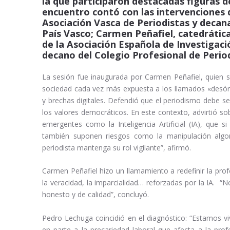
la que participaron destacadas figuras d
encuentro contó con las intervenciones 
Asociación Vasca de Periodistas y decana
País Vasco; Carmen Peñafiel, catedrátic
de la Asociación Española de Investigac
decano del Colegio Profesional de Period
La sesión fue inaugurada por Carmen Peñafiel, quien s
sociedad cada vez más expuesta a los llamados «desór
y brechas digitales. Defendió que el periodismo debe ser
los valores democráticos. En este contexto, advirtió so
emergentes como la Inteligencia Artificial (IA), que
también suponen riesgos como la manipulación algorít
periodista mantenga su rol vigilante”, afirmó.
Carmen Peñafiel hizo un llamamiento a redefinir la profe
la veracidad, la imparcialidad… reforzadas por la IA. 
honesto y de calidad”, concluyó.
Pedro Lechuga coincidió en el diagnóstico: “Estamos vi
en parte a la precariedad laboral que afecta a la prof