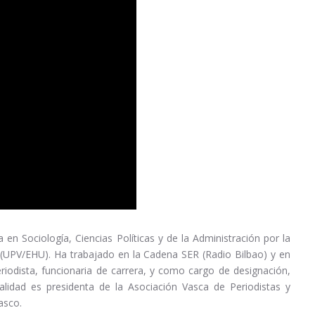
a en Sociología, Ciencias Políticas y de la Administración por la
a (UPV/EHU). Ha trabajado en la Cadena SER (Radio Bilbao) y en
odista, funcionaria de carrera, y como cargo de designación,
alidad es presidenta de la Asociación Vasca de Periodistas y
asco.