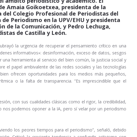
el ámbito periodístico y académico. El
de Amaia Goikoetxea, presidenta de la
 del Colegio Profesional de Periodistas del
a de Periodismo en la UPV/EHU y presidenta
ión de la Comunicación, y Pedro Lechuga,
istas de Castilla y León.
ubrayó la urgencia de recuperar el pensamiento crítico en una
denes informativos»: desinformación, exceso de datos, sesgos
 una herramienta al servicio del bien común, la justicia social y
bre el papel ambivalente de las redes sociales y las tecnologías
 si bien ofrecen oportunidades para los medios más pequeños,
mica o la falta de transparencia. “Es imprescindible que el
sión, con sus cualidades clásicas como el rigor, la credibilidad,
“No nos podemos oponer a la IA, pero sí velar por un periodismo
viendo los peores tiempos para el periodismo”, señaló, debido
esión. Criticó la creciente tendencia a confundir activismo con