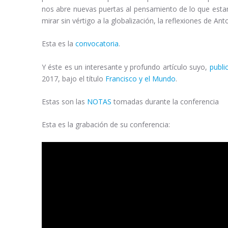
nos abre nuevas puertas al pensamiento de lo que esta
mirar sin vértigo a la globalización, la reflexiones de 
Esta es la
convocatoria
.
Y éste es un interesante y profundo artículo suyo,
publi
2017, bajo el título
Francisco y el Mundo
.
Estas son las
NOTAS
tomadas durante la conferencia
Esta es la grabación de su conferencia: