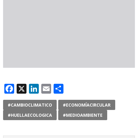
Facebook
X
LinkedIn
Email
Compartir
#CAMBIOCLIMATICO
#ECONOMÍACIRCULAR
#HUELLAECOLOGICA
#MEDIOAMBIENTE