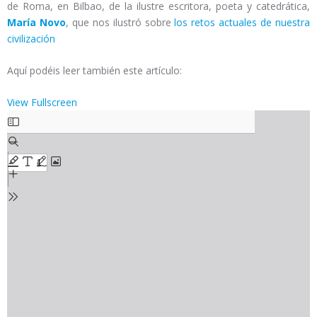
de Roma, en Bilbao, de la ilustre escritora, poeta y catedrática,
María Novo
, que nos ilustró sobre
los retos actuales de nuestra
civilización
Aquí podéis leer también este artículo:
View Fullscreen
Saltar
al
contenido
del
PDF