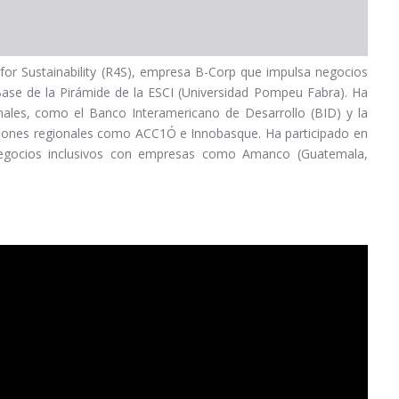
or Sustainability (R4S), empresa B-Corp que impulsa negocios
Base de la Pirámide de la ESCI (Universidad Pompeu Fabra). Ha
ales, como el Banco Interamericano de Desarrollo (BID) y la
aciones regionales como ACC1Ó e Innobasque. Ha participado en
 negocios inclusivos con empresas como Amanco (Guatemala,