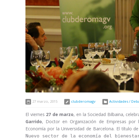
27 marzo, 2015
clubderomagv
Actividades / Deb
El viernes
27 de marzo
, en la Sociedad Bilbaina, celeb
Garrido
, Doctor en Organización de Empresas por la
Economía por la Universidad de Barcelona. El título de
Nuevo sector de la economía del bienesta