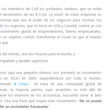
 a los miembros del CoR los profundos cambios, que se están
l lanzamiento de las B-Corp. La visión de estas empresas es
onomía que use el poder de los negocios para resolver los
e los negocios, que se inicia en USA y Canadá, cuenta ya con
movimiento global de emprendedores, líderes empresariales,
 con un objetivo común: transformar el modo en que el mundo
o que
 del mundo, sino las mejores para el mundo; y
mpartido y durable superiores.
mos aquí una pequeña síntesis: nos presentó un movimiento
do en EEUU en 2006, expandiéndose por todo el mundo,
ominado
B Corps
.
Se trata de una comunidad global de
esas, la mayoría pymes, cuyo propósito va más allá de
facer los intereses de los accionistas, buscando servir al bien
. Cita una frase que inspira este movimiento:
“
No se puede
far en sociedades fracasadas
”.