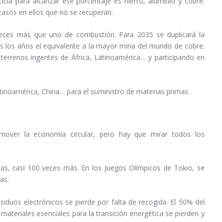
cla para alcanzar ese porcentaje es hierro, aluminio y cobre.
sos en ellos que no se recuperan.
 veces más que uno de combustión. Para 2035 se duplicará la
s los años el equivalente a la mayor mina del mundo de cobre.
errenos ingentes de África, Latinoamérica… y participando en
inoamérica, China… para el suministro de materias primas.
mover la economía circular, pero hay que mirar todos los
as, casi 100 veces más. En los Juegos Olímpicos de Tokio, se
as.
siduos electrónicos se pierde por falta de recogida. El 50% del
 materiales esenciales para la transición energética se pierden y