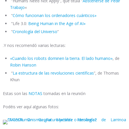
“Humans Need Not Apply”, que titula “
Abstenerse de Pedir
Trabajo
«
“
Cómo funcionan los ordenadores cuánticos»
“Life 3.0:
Being Human in the Age of AI»
“
Cronología del Universo
”
.Y nos recomendó varias lecturas:
«Cuando los robots dominen la tierra. El lado humano»
, de
Robin Hanson
“
La estructura de las revoluciones científicas
”, de Thomas
Khun
Estas son las
NOTAS
tomadas en la reunión
Podéis ver aquí algunas fotos: