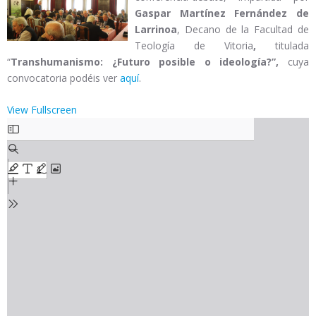
Gaspar Martínez Fernández de
Larrinoa
, Decano de la Facultad de
Teología de Vitoria
,
titulada
“
Transhumanismo:
¿Futuro posible o ideología?
”,
cuya
convocatoria podéis ver
aquí
.
View Fullscreen
Saltar
al
contenido
del
PDF