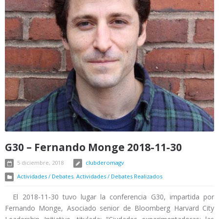
G30 – Fernando Monge 2018-11-30
5 diciembre, 2018
clubderomagv
Actividades / Debates
,
Actividades / Debates Realizados
El 2018-11-30 tuvo lugar la conferencia G30, impartida por
Fernando Monge, Asociado senior de Bloomberg Harvard City