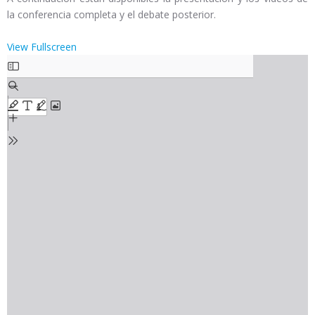
la conferencia completa y el debate posterior.
View Fullscreen
Saltar
al
contenido
del
PDF