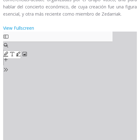
hablar del concierto económico, de cuya creación fue una figura
esencial, y otra más reciente como miembro de Zedarriak.
View Fullscreen
Saltar
al
contenido
del
PDF